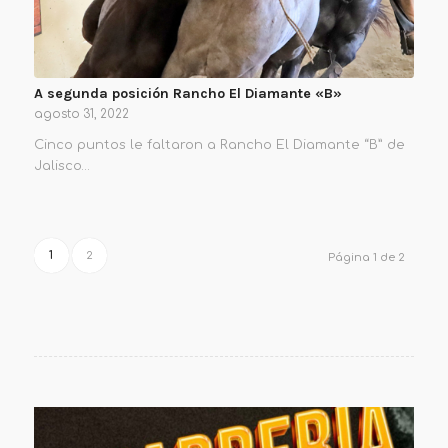
A segunda posición Rancho El Diamante «B»
agosto 31, 2022
Cinco puntos le faltaron a Rancho El Diamante “B” de
Jalisco…
1
2
Página 1 de 2