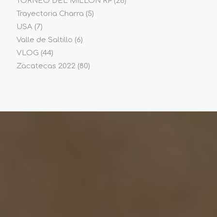
TORNEO DEL MILLON RP
(26)
Trayectoria Charra
(5)
USA
(7)
Valle de Saltillo
(6)
VLOG
(44)
Zacatecas 2022
(80)