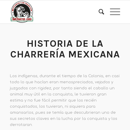
HISTORIA DE LA
CHARRERÍA MEXICANA
Los indígenas, durante el tiempo de la Colonia, en casi
todo lo que hacían eran menospreciados, vejados y
juzgados con rigidez, por tanto siendo el caballo un
animal muy útil en la conquista, le tuvieron gran
estima y no fue fácil permitir que los recién
conquistados, los tuvieran, ni siquiera para
amansarlos, pues se temía que descubrieran uno de
sus secretos claves en la lucha por la conquista y los
derrotaran.