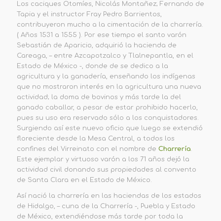
Los caciques Otomíes, Nicolás Montañez; Fernando de
Tapia y el instructor Fray Pedro Barrientos,
contribuyeron mucho a la cimentación de la charrería.
( Años 1531 a 1555 ). Por ese tiempo el santo varón
Sebastián de Aparicio, adquirió la hacienda de
Careaga, – entre Azcapotzalco y Tlalnepantla, en el
Estado de México -, donde de se dedico a la
agricultura y la ganadería, enseñando los indígenas
que no mostraron interés en la agricultura una nueva
actividad; la doma de bovinos y más tarde la del
ganado caballar, a pesar de estar prohibido hacerlo,
pues su uso era reservado sólo a los conquistadores.
Surgiendo así este nuevo oficio que luego se extendió
floreciente desde la Mesa Central, a todos los
confines del Virreinato con el nombre de
Charrería
.
Este ejemplar y virtuoso varón a los 71 años dejó la
actividad civil donando sus propiedades al convento
de Santa Clara en el Estado de México.
Así nació la charrería en las haciendas de los estados
de Hidalgo, – cuna de la Charrería -, Puebla y Estado
de México, extendiéndose más tarde por toda la