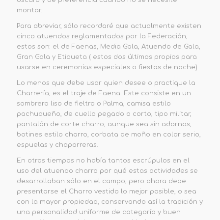
oscuro y de preferencia cuando no se necesite
montar.
Para abreviar, sólo recordaré que actualmente existen
cinco atuendos reglamentados por la Federación,
estos son: el de Faenas, Media Gala, Atuendo de Gala,
Gran Gala y Etiqueta ( estos dos últimos propios para
usarse en ceremonias especiales o fiestas de noche)
Lo menos que debe usar quien desee o practique la
Charrería, es el traje de Faena. Este consiste en un
sombrero liso de fieltro o Palma, camisa estilo
pachuqueño, de cuello pegado o corto, tipo militar,
pantalón de corte charro, aunque sea sin adornos,
botines estilo charro, corbata de moño en color serio,
espuelas y chaparreras.
En otros tiempos no había tantos escrúpulos en el
uso del atuendo charro por qué estas actividades se
desarrollaban sólo en el campo, pero ahora debe
presentarse el Charro vestido lo mejor posible, o sea
con la mayor propiedad, conservando así la tradición y
una personalidad uniforme de categoría y buen