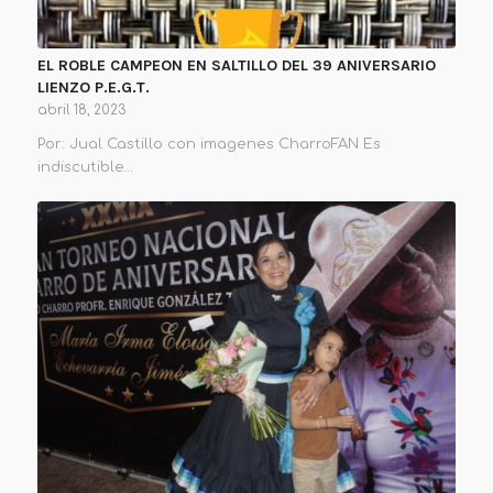
EL ROBLE CAMPEON EN SALTILLO DEL 39 ANIVERSARIO
LIENZO P.E.G.T.
abril 18, 2023
Por: Jual Castillo con imagenes CharroFAN Es
indiscutible…