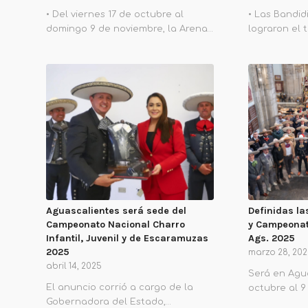
• Del viernes 17 de octubre al
• Las Bandid
domingo 9 de noviembre, la Arena…
lograron el 
Aguascalientes será sede del
Definidas la
Campeonato Nacional Charro
y Campeonat
Infantil, Juvenil y de Escaramuzas
Ags. 2025
2025
marzo 28, 20
abril 14, 2025
Será en Agua
El anuncio corrió a cargo de la
octubre al 9
Gobernadora del Estado,…