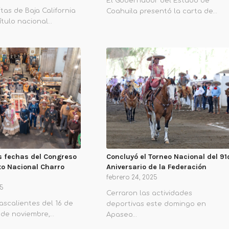
El Gobernador del Estado de
itas de Baja California
Coahuila presentó la carta de…
título nacional…
s fechas del Congreso
Concluyó el Torneo Nacional del 91
o Nacional Charro
Aniversario de la Federación
febrero 24, 2025
25
Cerraron las actividades
scalientes del 16 de
deportivas este domingo en
 de noviembre,…
Apaseo…