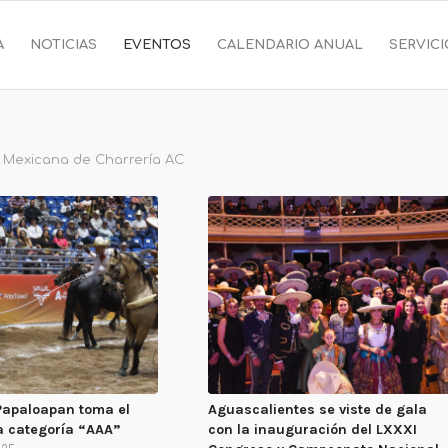
A
NOTICIAS
EVENTOS
CALENDARIO ANUAL
SERVIC
 Mexicana de Charrería AC
Papaloapan toma el
Aguascalientes se viste de gala
la categoría “AAA”
con la inauguración del LXXXI