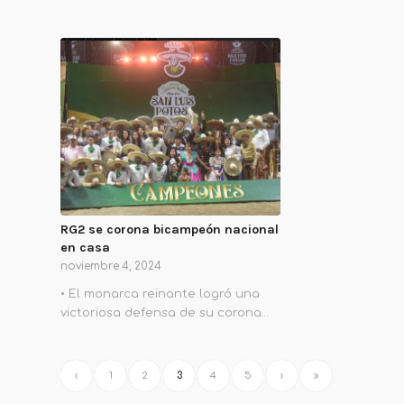
RG2 se corona bicampeón nacional
en casa
noviembre 4, 2024
• El monarca reinante logró una
victoriosa defensa de su corona…
‹
1
2
3
4
5
›
»