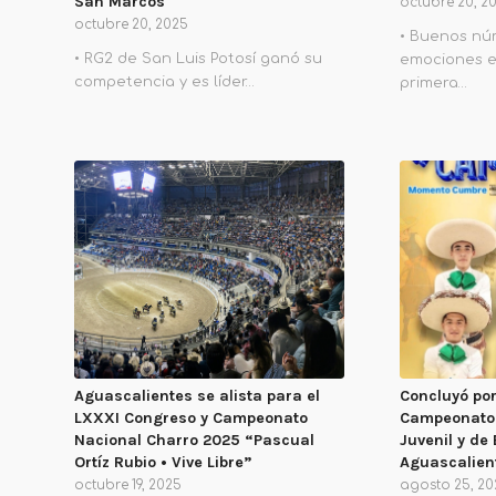
San Marcos
octubre 20, 2
octubre 20, 2025
• Buenos nú
• RG2 de San Luis Potosí ganó su
emociones en
competencia y es líder…
primera…
Aguascalientes se alista para el
Concluyó por 
LXXXI Congreso y Campeonato
Campeonato N
Nacional Charro 2025 “Pascual
Juvenil y d
Ortíz Rubio • Vive Libre”
Aguascalien
octubre 19, 2025
agosto 25, 2