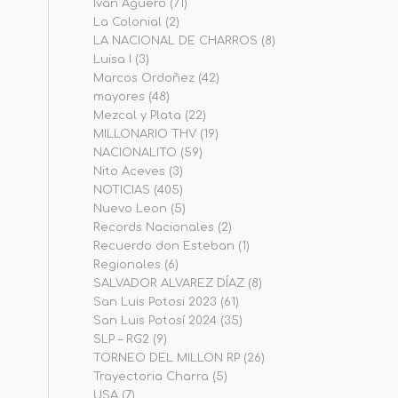
Iván Agüero
(71)
La Colonial
(2)
LA NACIONAL DE CHARROS
(8)
Luisa I
(3)
Marcos Ordoñez
(42)
mayores
(48)
Mezcal y Plata
(22)
MILLONARIO THV
(19)
NACIONALITO
(59)
Nito Aceves
(3)
NOTICIAS
(405)
Nuevo Leon
(5)
Records Nacionales
(2)
Recuerdo don Esteban
(1)
Regionales
(6)
SALVADOR ALVAREZ DÍAZ
(8)
San Luis Potosi 2023
(61)
San Luis Potosí 2024
(35)
SLP – RG2
(9)
TORNEO DEL MILLON RP
(26)
Trayectoria Charra
(5)
USA
(7)