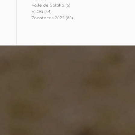
Valle de Saltillo
(6)
VLOG
(44)
Zacatecas 2022
(80)