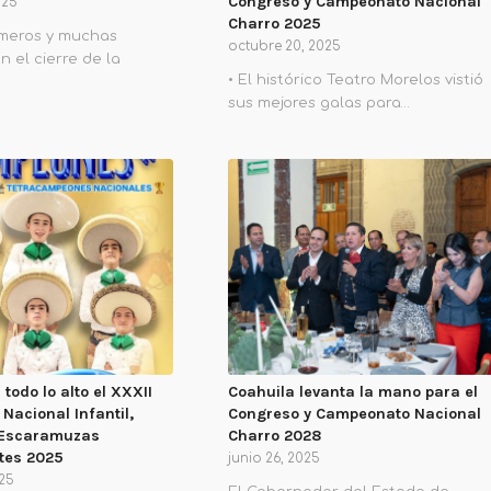
Congreso y Campeonato Nacional
025
Charro 2025
meros y muchas
octubre 20, 2025
 el cierre de la
• El histórico Teatro Morelos vistió
sus mejores galas para…
todo lo alto el XXXII
Coahuila levanta la mano para el
acional Infantil,
Congreso y Campeonato Nacional
e Escaramuzas
Charro 2028
tes 2025
junio 26, 2025
025