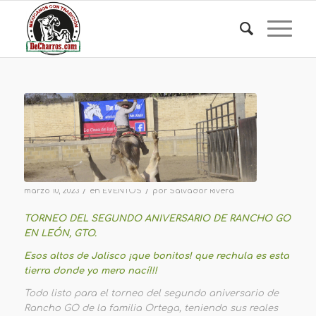
/
/
marzo 10, 2023
en
EVENTOS
por
Salvador Rivera
TORNEO DEL SEGUNDO ANIVERSARIO DE RANCHO GO
EN LEÓN, GTO.
Esos altos de Jalisco ¡que bonitos! que rechula es esta
tierra donde yo mero nací!!!
Todo listo para el torneo del segundo aniversario de
Rancho GO de la familia Ortega, teniendo sus reales