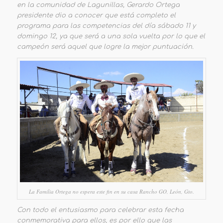
en la comunidad de Lagunillas, Gerardo Ortega
presidente dio a conocer que está completo el
programa para las competencias del día sábado 11 y
domingo 12, ya que será a una sola vuelta por lo que el
campeón será aquel que logre la mejor puntuación.
La Familia Ortega no espera este fin en su casa Rancho GO, León, Gto.
Con todo el entusiasmo para celebrar esta fecha
conmemorativa para ellos, es por ello que las