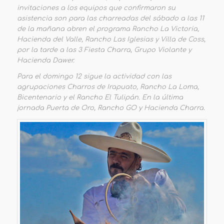
invitaciones a los equipos que confirmaron su
asistencia son para las charreadas del sábado a las 11
de la mañana abren el programa Rancho La Victoria,
Hacienda del Valle, Rancho Las Iglesias y Villa de Coss,
por la tarde a las 3 Fiesta Charra, Grupo Violante y
Hacienda Dawer.
Para el domingo 12 sigue la actividad con las
agrupaciones Charros de Irapuato, Rancho La Loma,
Bicentenario y el Rancho El Tulipán. En la última
jornada Puerta de Oro, Rancho GO y Hacienda Charra.