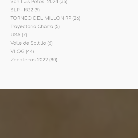
San Luis Potosí 2024
(35)
SLP – RG2
(9)
TORNEO DEL MILLON RP
(26)
Trayectoria Charra
(5)
USA
(7)
Valle de Saltillo
(6)
VLOG
(44)
Zacatecas 2022
(80)