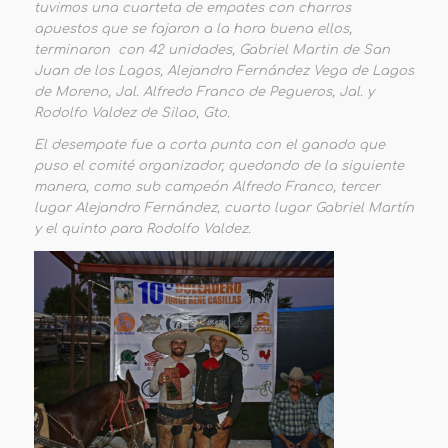
tuvimos una cuarteta de empates con charros
apuestos que se fajaron a la hora buena ellos,
terminaron con 42 unidades, Gabriel Martin de San
Juan de los Lagos, Alejandro Fernández Vega de Lagos
de Moreno, Jal. Alfredo Franco de Pegueros, Jal. y
Rodolfo Valdez de Silao, Gto.
El desempate fue a corta punta con el ganado que
puso el comité organizador, quedando de la siguiente
manera, como sub campeón Alfredo Franco, tercer
lugar Alejandro Fernández, cuarto lugar Gabriel Martín
y el quinto para Rodolfo Valdez.