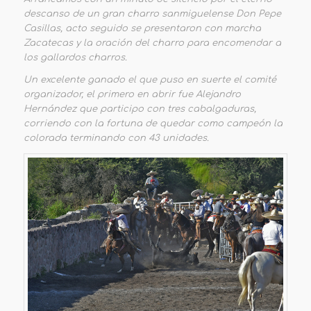
descanso de un gran charro sanmiguelense Don Pepe
Casillas, acto seguido se presentaron con marcha
Zacatecas y la oración del charro para encomendar a
los gallardos charros.
Un excelente ganado el que puso en suerte el comité
organizador, el primero en abrir fue Alejandro
Hernández que participo con tres cabalgaduras,
corriendo con la fortuna de quedar como campeón la
colorada terminando con 43 unidades.