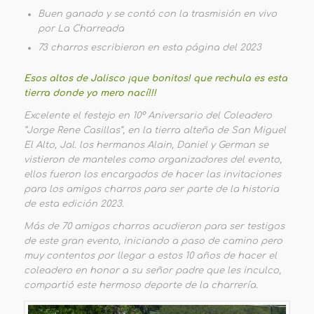
Buen ganado y se contó con la trasmisión en vivo
por La Charreada
73 charros escribieron en esta página del 2023
Esos altos de Jalisco ¡que bonitos! que rechula es esta
tierra donde yo mero nací!!!
Excelente el festejo en 10° Aniversario del Coleadero
“Jorge Rene Casillas”, en la tierra alteña de San Miguel
El Alto, Jal. los hermanos Alain, Daniel y German se
vistieron de manteles como organizadores del evento,
ellos fueron los encargados de hacer las invitaciones
para los amigos charros para ser parte de la historia
de esta edición 2023.
Más de 70 amigos charros acudieron para ser testigos
de este gran evento, iniciando a paso de camino pero
muy contentos por llegar a estos 10 años de hacer el
coleadero en honor a su señor padre que les inculco,
compartió este hermoso deporte de la charrería.