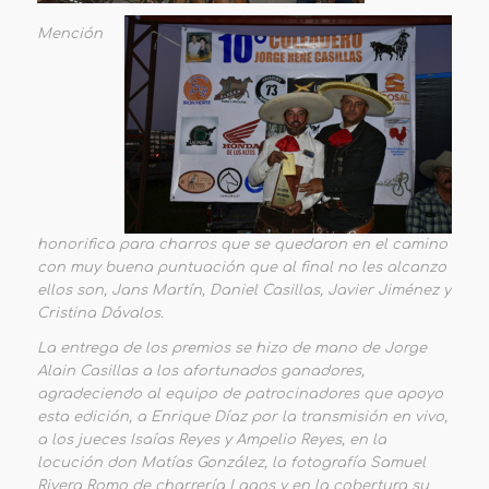
Mención
honorifica para charros que se quedaron en el camino
con muy buena puntuación que al final no les alcanzo
ellos son, Jans Martín, Daniel Casillas, Javier Jiménez y
Cristina Dávalos.
La entrega de los premios se hizo de mano de Jorge
Alain Casillas a los afortunados ganadores,
agradeciendo al equipo de patrocinadores que apoyo
esta edición, a Enrique Díaz por la transmisión en vivo,
a los jueces Isaías Reyes y Ampelio Reyes, en la
locución don Matías González, la fotografía Samuel
Rivera Romo de charrería Lagos y en la cobertura su