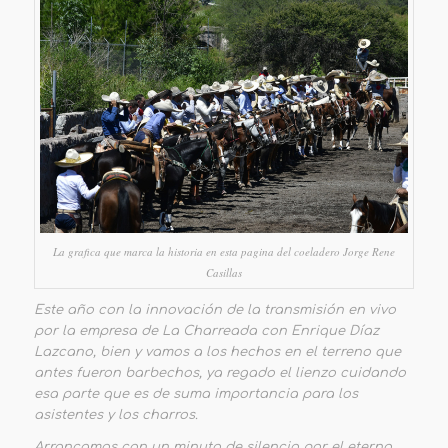
La grafica que marca la historia en esta pagina del coeladero Jorge Rene
Casillas
Este año con la innovación de la transmisión en vivo
por la empresa de La Charreada con Enrique Díaz
Lazcano, bien y vamos a los hechos en el terreno que
antes fueron barbechos, ya regado el lienzo cuidando
esa parte que es de suma importancia para los
asistentes y los charros.
Arrancamos con un minuto de silencio por el eterno