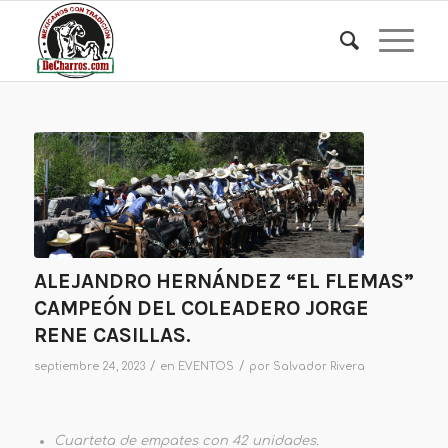
ALEJANDRO HERNÁNDEZ “EL FLEMAS”
CAMPEÓN DEL COLEADERO JORGE
RENE CASILLAS.
/
/
septiembre 24, 2023
en
EVENTOS
por
Salvador Rivera
Cuarteta de empates con 42 unidades.