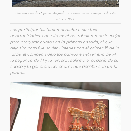
Con esta cola de 15 puntos Alejandro se corono como el campeón de esta
edición 2023
Los participantes tenían derecho a sus tres
oportunidades, con ello muchos trabajaron de lo mejor
para asegurar puntos en la primera pasada, el que
dejo tiro caro fue Javier Jiménez con el primer 15 de la
tarde, el campeón dejo los puntos en el terreno de 14,
la segunda de 14 y la tercera reafirmo el poderío de su
cuaco y la gallardía del charro que derribo con un 15
puntos.