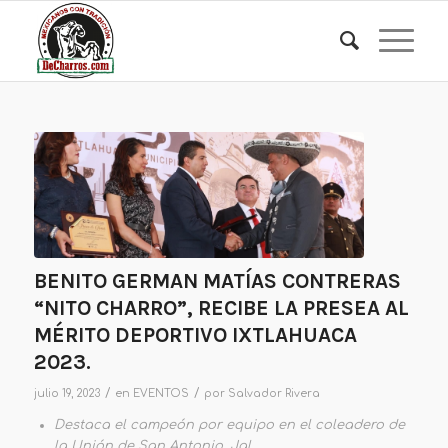
BENITO GERMAN MATÍAS CONTRERAS
“NITO CHARRO”, RECIBE LA PRESEA AL
MÉRITO DEPORTIVO IXTLAHUACA
2023.
/
/
julio 19, 2023
en
EVENTOS
por
Salvador Rivera
Destaca el campeón por equipo en el coleadero de
la Unión de San Antonio, Jal.