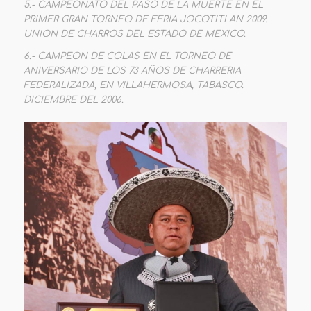
5.- CAMPEONATO DEL PASO DE LA MUERTE EN EL
PRIMER GRAN TORNEO DE FERIA JOCOTITLAN 2009.
UNION DE CHARROS DEL ESTADO DE MEXICO.
6.- CAMPEON DE COLAS EN EL TORNEO DE
ANIVERSARIO DE LOS 73 AÑOS DE CHARRERIA
FEDERALIZADA, EN VILLAHERMOSA, TABASCO.
DICIEMBRE DEL 2006.