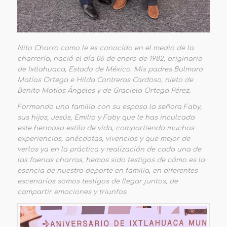
Nito Charro como le es conocido en el medio de la
charrería, nació el día 06 de enero de 1982, originario
de Ixtlahuaca, Estado de México. Mis padres Bulmaro
Matías Ortega e Hilda Contreras Cardoso, nieto de
Benito Matías Ángeles y de Graciela Ortega Pérez.
Formando una familia con su esposa la señora Faby,
sus hijos, Jesús, Emilio y Faby que le has inculcada
este hermoso estilo de vida, compartiendo muchas
experiencias, anécdotas, vivencias y que mejor de
verlos ya en la práctica y realización de cada una de
las faenas charras, hemos sido testigos de cómo es la
esencia de nuestro deporte en familia, en diferentes
escenarios somos testigos de llegar juntos, de
compartir emociones y triunfos.