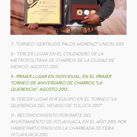
7.- TORNEO “GERTRUDIS PALOS MORENO” UNION 2013
8.- TERCER LUGAR EN EL COLEADERO DE LA
METROPOLITANA DE CHARROS DE LA CIUDAD DE
MEXICO, AGOSTO 2013.
9.- PRIMER LUGAR EN INDIVIDUAL, EN EL PRIMER
TORNEO DE ANIVERSARIO DE CHARROS “LA
QUERENCIA”. AGOSTO 2013.
10.-TERCER LUGAR POR EQUIPO EN EL TORNEO “LA
QUERENCIA DEL NEVADO DE TOLUCA 2013”
11.- RECONOCIMIENTO POR PARTE DEL
AYUNTAMIENTO DE IXTLAHUACA, EN EL AÑO 2013, POR
HABER PARTICIPADO EN LA CHARREADA DE FERIA
IXTLAHUACA 2013.