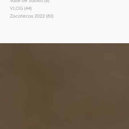
Valle de Saltillo
(6)
VLOG
(44)
Zacatecas 2022
(80)