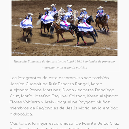
Hacienda Bonaterra de Aguascalientes logró 316.33 unidades de promedio
y marchan en la segunda posición
Las integrantes de esta escaramuza son también
Jessica Guadalupe Ruiz Esparza Rangel, Karen
Alejandra Ponce Martínez, Diana Jeanette Dondiego
Cruz, María Josefina Esquivel Calzada, Karen Alejandra
Flores Valtierra y Arely Jacqueline Raygoza Muñoz,
miembros de Regionales de Jesús María, en la entidad
hidrocálida.
Más tarde, la mejor escaramuza fue Puente de La Cruz