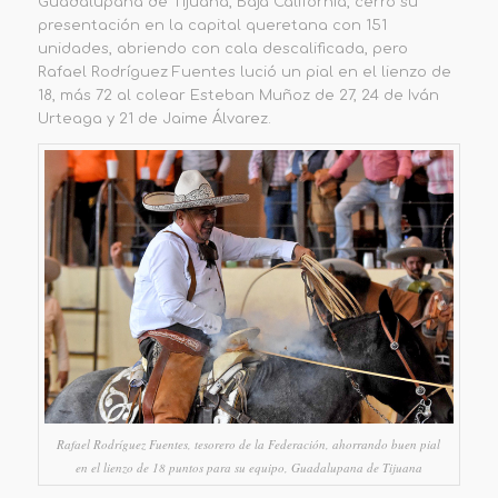
Guadalupana de Tijuana, Baja California, cerró su
presentación en la capital queretana con 151
unidades, abriendo con cala descalificada, pero
Rafael Rodríguez Fuentes lució un pial en el lienzo de
18, más 72 al colear Esteban Muñoz de 27, 24 de Iván
Urteaga y 21 de Jaime Álvarez.
Rafael Rodríguez Fuentes, tesorero de la Federación, ahorrando buen pial
en el lienzo de 18 puntos para su equipo, Guadalupana de Tijuana