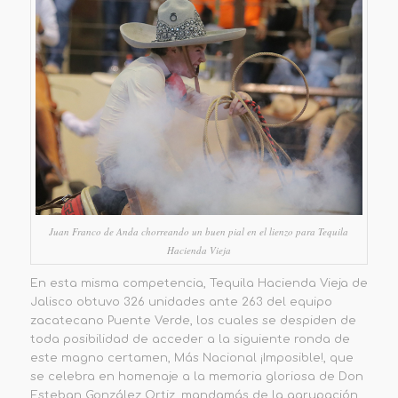
Juan Franco de Anda chorreando un buen pial en el lienzo para Tequila
Hacienda Vieja
En esta misma competencia, Tequila Hacienda Vieja de
Jalisco obtuvo 326 unidades ante 263 del equipo
zacatecano Puente Verde, los cuales se despiden de
toda posibilidad de acceder a la siguiente ronda de
este magno certamen, Más Nacional ¡Imposible!, que
se celebra en homenaje a la memoria gloriosa de Don
Esteban González Ortiz, mandamás de la agrupación