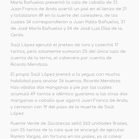
María Bañuelos presentó la cala de caballo de 31,
Juan Franco de Anda acertó un pial en el lienzo de 21
y totalizaron 89 en la suerte del coleadero, de los
cuales 34 correspondieron a Juan Pablo Bañuelos, 31
de José María Bañuelos y 24 de José Luis Díaz de la
Cerda.
Saúl López ejecutó el jineteo de toro y cosechó 17
tantos, pero solamente sumaron 25 del único lazo de
cuenta de la terna, el cabecero por cuenta de
Ricardo Mendoza.
El propio Saúl López jineteó a la yegua con mucha
habilidad para anotar 26 buenos, Ricardo Mendoza
hizo válidas dos manganas a pie por las cuales
acumuló 49 tantos e idéntico guarismo a las otras dos
manganas a caballo que agarró Juan Franco de Anda,
y cerraron con 19 del paso de la muerte de Saúl
López.
Puente Verde de Zacatecas selló 263 unidades finales,
con 25 tantos de la cala que se encargó de ejecutar
Ramiro Vargas, sin fortuna en los piales, ya al colear