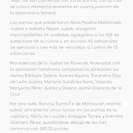
“Rojo” de San Luis Potosí con 313.00 puntos, con lo cual
se colocó momentáneamente en cuarta posición de
la eliminatoria femenil.
Las puntas que presentaron Alicia Paulina Maldonado
Juárez e Isabella Naomi Juárez otorgaron
importantísimas 36 unidades, agregados a los 304 de
suma base de su rutina y, en su caso, 40 adicionales
de ejercicios y tres más de velocidad, a cambio de 70
infracciones.
Procedentes de la ciudad de Ríoverde, federadas con
la asociación homónima, completan la alineación las
damas Bárbara Celene Álvarez Aquino, Sarahena Díaz
de León Juárez, Mariana Gutiérrez Nava, Yolanda
Margarita Pérez Juárez y Daiana Jazmín Esparza de la
Cruz.
Por otro lado, Rancho Santa Fe de Michoacán resintió
sumar únicamente cinco tantos en las puntas de la
capitana, María de Lourdes Arreygue Torres, y Eréndira
Quintero Pérez, quedándose debajo de las tres
centenas con 283.33 puntos.