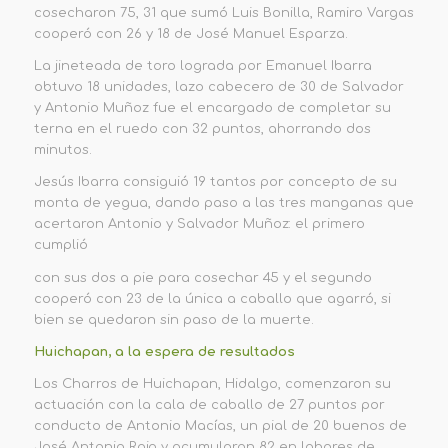
cosecharon 75, 31 que sumó Luis Bonilla, Ramiro Vargas
cooperó con 26 y 18 de José Manuel Esparza.
La jineteada de toro lograda por Emanuel Ibarra
obtuvo 18 unidades, lazo cabecero de 30 de Salvador
y Antonio Muñoz fue el encargado de completar su
terna en el ruedo con 32 puntos, ahorrando dos
minutos.
Jesús Ibarra consiguió 19 tantos por concepto de su
monta de yegua, dando paso a las tres manganas que
acertaron Antonio y Salvador Muñoz: el primero
cumplió
con sus dos a pie para cosechar 45 y el segundo
cooperó con 23 de la única a caballo que agarró, si
bien se quedaron sin paso de la muerte.
Huichapan, a la espera de resultados
Los Charros de Huichapan, Hidalgo, comenzaron su
actuación con la cala de caballo de 27 puntos por
conducto de Antonio Macías, un pial de 20 buenos de
José Antonio Rojo y acumularon 82 en labores de