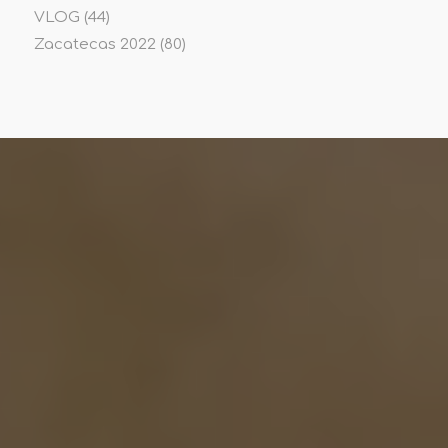
VLOG
(44)
Zacatecas 2022
(80)