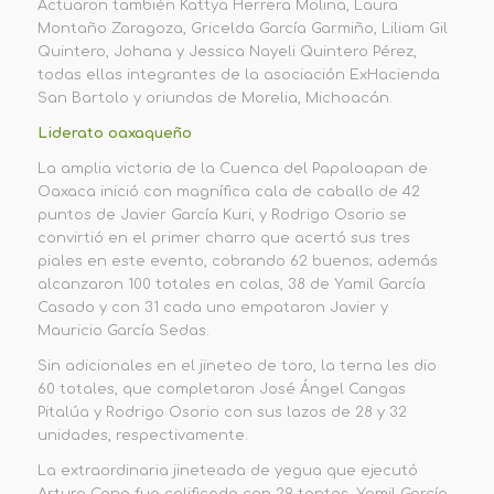
Actuaron también Kattya Herrera Molina, Laura
Montaño Zaragoza, Gricelda García Garmiño, Liliam Gil
Quintero, Johana y Jessica Nayeli Quintero Pérez,
todas ellas integrantes de la asociación ExHacienda
San Bartolo y oriundas de Morelia, Michoacán.
Liderato oaxaqueño
La amplia victoria de la Cuenca del Papaloapan de
Oaxaca inició con magnífica cala de caballo de 42
puntos de Javier García Kuri, y Rodrigo Osorio se
convirtió en el primer charro que acertó sus tres
piales en este evento, cobrando 62 buenos; además
alcanzaron 100 totales en colas, 38 de Yamil García
Casado y con 31 cada uno empataron Javier y
Mauricio García Sedas.
Sin adicionales en el jineteo de toro, la terna les dio
60 totales, que completaron José Ángel Cangas
Pitalúa y Rodrigo Osorio con sus lazos de 28 y 32
unidades, respectivamente.
La extraordinaria jineteada de yegua que ejecutó