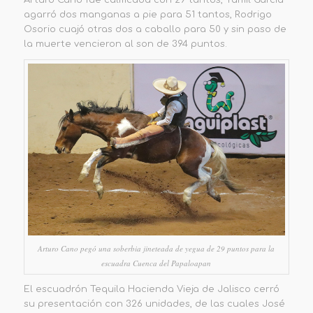
Arturo Cano fue calificada con 29 tantos, Yamil García
agarró dos manganas a pie para 51 tantos, Rodrigo
Osorio cuajó otras dos a caballo para 50 y sin paso de
la muerte vencieron al son de 394 puntos.
Arturo Cano pegó una soberbia jineteada de yegua de 29 puntos para la
escuadra Cuenca del Papaloapan
El escuadrón Tequila Hacienda Vieja de Jalisco cerró
su presentación con 326 unidades, de las cuales José