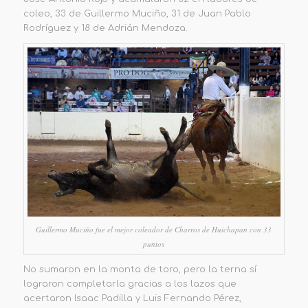
coleo, 33 de Guillermo Muciño, 31 de Juan Pablo
Rodríguez y 18 de Adrián Mendoza.
Guillermo Muciño fue el mejor coleador de Charros de Huichapan con 33
puntos
No sumaron en la monta de toro, pero la terna sí
lograron completarla gracias a los lazos que
acertaron Isaac Padilla y Luis Fernando Pérez,