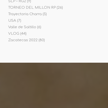
SLP – RG2
(9)
TORNEO DEL MILLON RP
(26)
Trayectoria Charra
(5)
USA
(7)
Valle de Saltillo
(6)
VLOG
(44)
Zacatecas 2022
(80)