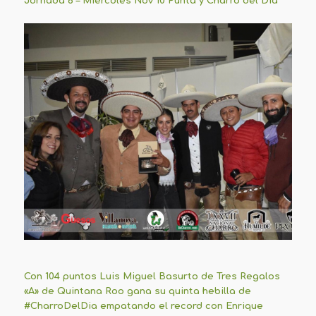
Jornada 6 – Miércoles Nov 10 Punta y Charro del Día
Con 104 puntos Luis Miguel Basurto de Tres Regalos
«A» de Quintana Roo gana su quinta hebilla de
#CharroDelDia empatando el record con Enrique