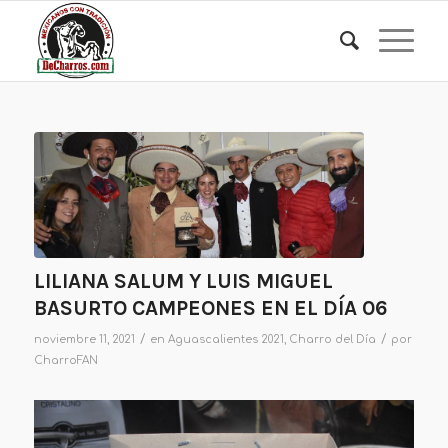
LILIANA SALUM Y LUIS MIGUEL
BASURTO CAMPEONES EN EL DÍA 06
/
/
noviembre 11, 2021
en
Aguascalientes 2021
,
Charro del Día
por
CharroFAN