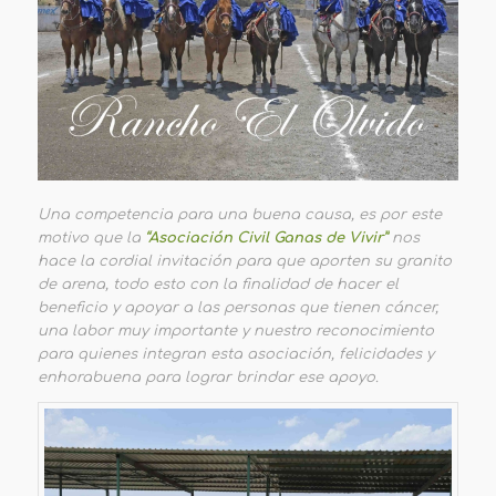
Una competencia para una buena causa, es por este
motivo que la
“Asociación Civil Ganas de Vivir”
nos
hace la cordial invitación para que aporten su granito
de arena, todo esto con la finalidad de hacer el
beneficio y apoyar a las personas que tienen cáncer,
una labor muy importante y nuestro reconocimiento
para quienes integran esta asociación, felicidades y
enhorabuena para lograr brindar ese apoyo.