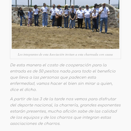
Los integrantes de esta Asociación invitan a esta charreada con causa
De esta manera el costo de cooperación para la
entrada es de 50 pesitos nada para todo el beneficio
que lleva a las personas que padecen esta
enfermedad, vamos hacer el bien sin mirar a quien,
dice el dicho.
A partir de las 3 de la tarde nos vemos para disfrutar
del deporte nacional, la charrería, grandes exponentes
estarán presentes, mucha afición sabe de las calidad
de los equipos y de los charros que integran estas
asociaciones de charros.