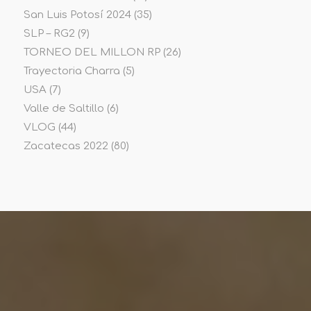
San Luis Potosí 2024
(35)
SLP – RG2
(9)
TORNEO DEL MILLON RP
(26)
Trayectoria Charra
(5)
USA
(7)
Valle de Saltillo
(6)
VLOG
(44)
Zacatecas 2022
(80)