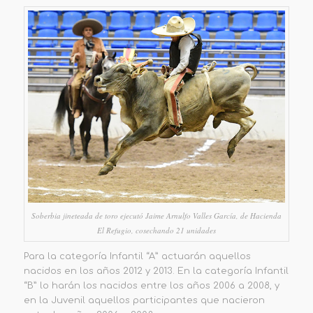
Soberbia jineteada de toro ejecutó Jaime Arnulfo Valles García, de Hacienda
El Refugio, cosechando 21 unidades
Para la categoría
Infantil “A”
actuarán aquellos
nacidos en los años 2012 y 2013. En la categoría
Infantil
“B”
lo harán los nacidos entre los años 2006 a 2008
, y
en la
Juvenil
aquellos participantes que nacieron