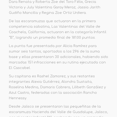
Dara Renata y Roberta Zoe del Toro Félix,
Grecia
Victoria y July Valentina Garay Meraz,
Jassia Jarith
Gud
i
ño Mancilla y Regina Zoe Ortiz Urdiera.
De las escaramuzas que actuaron en la primera
competencia sabatina,
Las Valentinas del Valle de
Coachela
, California, actuaron en la categoría Infantil
“B”,
logrando un promedio final de
181.00 puntos
.
La punta fue presentada por Alicia Ramírez
para
sumar
seis tantos, aportados a los 296 de la suma
base y ellas presentaron 30 adicionales, habiendo sido
marcadas 151 infracciones en su rutina
ejecutada con
El Cascabel
.
Su capitana es Rashel Zamorez, y sus restantes
integrantes
Alexia Gutiérrez, Alondra Sustaita,
Roselina Medina, Damaris Cabrera,
Lilibeth González y
Azul Castro, federadas con la asociación Rancho
Hennessy.
Desde Jalisco se presentaron las pequeñitas de la
escaramuza
Hacienda del Valle
de Guadalupe, Jalisco,