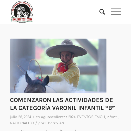
COMENZARON LAS ACTIVIDADES DE
LA CATEGORÍA VARONIL INFANTIL “B”
/
julio 28, 2024
en
Aguascalientes 2024
,
EVENTOS
,
FMCH
,
infantil
,
/
NACIONALITO
por
CharroFAN