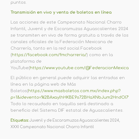
puntos
.
Transmisión en vivo y
venta de boletos en línea
Las acciones de este Campeonato Nacional Charro
Infantil, Juvenil y de Escaramuzas Aguascalientes 2024
se transmiten en vivo de forma gratuita a través de los
canales oficiales de la Federación Mexicana de
Charrería, tanto en la red social
Facebook
(
https://facebook.com/fmcharreria/
) como en la
plataforma de
YouTube
(
https://www.youtube.com/@FederacionMexicanade
El público en general puede adquirir las entradas en
línea en la página web de
Más
Boletos
(
https://www.masboletos.com.mx/index.php?
p=1&idevento=%2BAxaylhHKBE9s72BHaXNbJum2HndOI7%2Br
Todo lo recaudado en taquilla será destinado a
beneficio del Sistema DIF estatal de Aguascalientes.
Etiquetas:
Juvenil y de Escaramuzas Aguascalientes 2024
,
XXXI Campeonato Nacional Charro Infantil