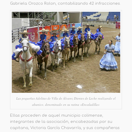
Gabriela Orozco Rolon
, contabilizando 42 infracciones.
Las pequeñas Adelitas de Villa de Álvarez Dientes de Leche realizando el
abanico, denominado en su rutina «Encaladilla»
Ellas proceden de aquel municipio colimense
,
integrantes de la asociación
,
encabezadas por su
capitana, Victoria García Chavarría, y
sus compañeras