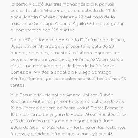
la casta y cuajó sus tres manganas a pie, por las
cuales totalizó 64 buenos, otra a caballo de 18 de
Ángel Martín Chávez Jiménez y 23 del paso de la
muerte de Santiago Antonio Águila Ortíz, para ganar
el compromiso con
198 puntos
.
De las
97 unidades
de
Hacienda El Refugio
de Jalisco,
Jesús Javier Álvarez Solís presentó la cala de 20
buenos, sin piales, Ernesto Castañeda logró seis en
colas. Jineteo de toro de Jaime Arnulfo Valles García
de 21, una mangana a pie de Ricardo Isaías Meza
Gómez de 19 y dos a caballo de Diego Santiago
Benítez
Romero,
por las cuales acumuló los últimos 43
tantos.
Y la
Escuela M
unicipal de Ameca
,
Jalisco
,
Rubén
Rodríguez Gutiérrez presentó cala de caballo de 22 y
21 del jineteo de toro de Pedro Josué Flores Brambila,
10 de la monta de yegua de Edwar Abisai Rosales Cruz
y 13 de la única mangana a pie que agarró Juan
Eduardo Guerrero Zárate, sin
fortuna en las restantes
faenas, y debido a infracciones concluyó con
48