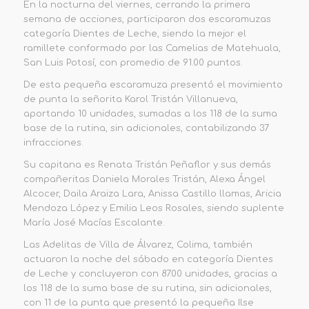
En la nocturna del viernes, cerrando la primera
semana de acciones,
participaron dos escaramuzas
categoría Dientes de Leche, siendo la mejor el
ramillete conformado por las
Camelias de Matehuala
,
San Luis Potosí, con promedio de
91.00 puntos
.
De esta pequeña escaramuza
presentó el movimiento
de punta
la señorita Karol Tristán Villanueva,
aportando 10 unidades,
sumadas a los 118 de la suma
base de la rutina, sin adicionales, contabilizando 37
infracciones.
Su capitana es Renata Tristán Peñaflor
y sus
demás
compañeritas Daniela Morales Tristán,
Alexa Ángel
Alcocer, Daila Araiza Lara, Anissa Castillo llamas, Aricia
Mendoza López y Emilia Leos Rosales, siendo suplente
María José Macías Escalante.
Las
Adelitas de Villa de Álvarez
, Colima, también
actuaron la noche del sábado
en categoría Dientes
de Leche y concluyeron con
87.00 unidades
, gracias a
los 118 de la
suma base de su rutina, sin adicionales,
con 11 de la punta que presentó la pequeña Ilse