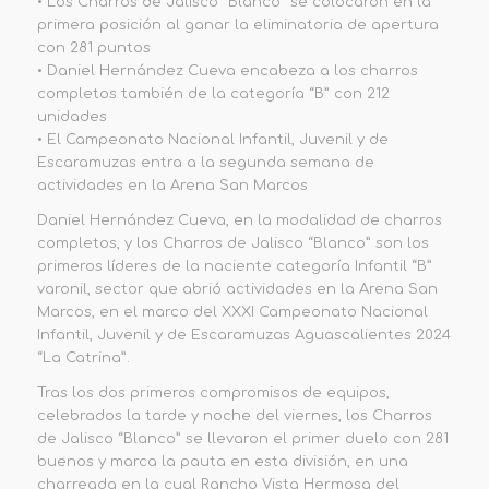
•
Los Charros de Jalisco “Blanco” se colocaron en la
primera posición al ganar la eliminatoria de apertura
con 281 puntos
•
Daniel Hernández Cueva encabeza a los charros
completos también de la categoría “B” con 212
unidades
•
El Campeonato Nacional Infantil, Juvenil y de
Escaramuzas entra a la segunda semana de
actividades en la Arena San Marcos
Daniel Hernández Cueva, en la modalidad de charros
completos,
y los Charros de Jalisco “Blanco” son los
primeros líderes de la naciente categoría Infantil “B”
varonil, sector que abrió actividades en la Arena San
Marcos, en el marco del XXXI Campeonato Nacional
Infantil, Juvenil y de Escaramuzas Aguascalientes 2024
“La Catrina”.
Tras los dos primeros compromisos de equipos,
celebrados la tarde y noche del viernes, los Charros
de Jalisco “Blanco” se llevaron el primer duelo con 281
buenos y marca la
pauta en esta división, en una
charreada en la cual Rancho Vista Hermosa del