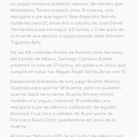
La yegua tampoco presentó reparos, de manera que
Maximiliano Torres cooperó otros 10 buenos, una
mangana a pie que agarró Gael Alejandro Garrido
Gutiérrez para 23, otras
dos a caballo de José Daniel
Hernández para conseguir 53 tantos, y 11 del paso de
la muerte que ejecutó a yegua parada José Salvador
Trigueros Ávila.
De las
108 unidades
finales de
Rancho Vista Hermosa
del Estado de México, Santiago Carrasco Rueda
presentó la cala de 27 tantos, sin piales y el único que
cumplió en colas fue Miguel Ángel García Zarza con 10.
Excepcional jineteada de toro pegó Ricardo Monroy
Quezada para aportar 28 buenos, pero no pudieron
acertar lazos de la terna. Ricardo Monroy montó
también a la yegua, cobrando 19 unidades, una
mangana a pie de idéntica calificación de Agustín
Ascencio Cruz, otra a caballo de 18 por parte de
Francisco Rivera Ortiz, quedándose sin paso de la
muerte.
All Horses “Máquina 501”
de la Ciudad de México tuvo