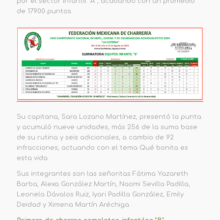
por el sector Infantil “A”,
acabando con un promedio
de
179.00 puntos
.
Su capitana
, Sara Lozano Martínez,
presentó la punta
y acumuló nueve unidades, más 256 de la suma base
de su rutina y seis adicionales, a cambio de 92
infracciones,
actuando con el tema
Qué bonita es
esta vida
.
Sus integrantes son las señoritas Fátima Yazareth
Barba, Alexa González Martín, Naomi Sevilla Padilla,
Leonela Dávalos Ruiz, Iyari Padilla González, Emily
Deidad y Ximena Martín Aréchiga.