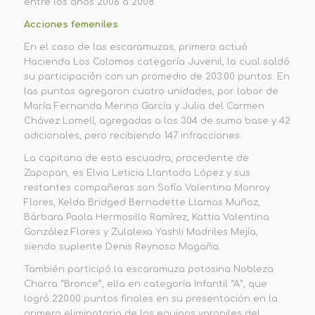
entre los años
2006 a 2008.
Acciones femeniles
En el caso de las escaramuzas,
primero actuó
Hacienda Los Colomos
categoría Juvenil, la cual saldó
su participación con un promedio de
203.00 puntos
.
En
las puntas agregaron cuatro unidades, por labor de
María Fernanda Merino
G
arcía y
Julia del Carmen
Chávez Lomelí, agregadas a los 304 de suma base y 42
adicionales,
pero recibiendo 147 infracciones.
La capitana de esta escuadra, procedente de
Zapopan, es Elvia Leticia Llantada López y sus
restantes compañeras
son Sofía Valentina Monroy
Flores,
Kelda Bridged Bernadette Llamas Muñoz,
Bárbara Paola Hermosillo Ramírez, Kattia Valentina
González Flores y Zulalexa Yashli Madriles Mejía,
siendo suplente Denis Reynoso Magaña.
También participó la escaramuza potosina
Nobleza
Charra “Bronce”
, ella en categoría Infantil “
A
”, que
logró
220.00 puntos
finales en su presentación en la
primera eliminatoria de los equipos varoniles del