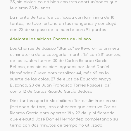
25
, sin piales, coleó bien con tres oportunidades que
le dieron 35 buenos.
La monta de toro
fue calificada con la mínima de 10
tantos, no tuvo fortuna en las manganas y concluyó
con 23 de su paso de la muerte para
92 puntos
.
Adelante los míticos Charros de Jalisco
Los
Charros de Jalisco “Blanco”
se llevaron la primera
eliminatoria de la categoría Infantil “B” con
281 puntos
,
de los cuales fueron 30 de Carlos Ricardo García
Belloso, dos piales bien logrados por José Daniel
Hernández Cueva para totalizar 44, más 62 en la
suerte de las colas, 27 de ellas de Eduardo Anaya
Elizondo,
23 de Juan Francisco Torres Rosales, así
como 12 de Carlos Ricardo García Belloso.
Diez tantos aportó Maximiliano Torres Jiménez en su
jineteada de toro, lazo cabecero que sostuvo
Carlos
Ricardo García para aportar 18 y 22 del pial floreado
que ejecutó José Daniel Hernández, completando su
terna con dos minutos de tiempo no utilizado.