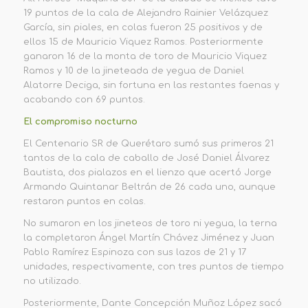
19 puntos de la cala de
Alejandro Rainier Velázquez
García, sin piales, en colas fueron 25 positivos y de
ellos 15 de Mauricio Viquez Ramos. Posteriormente
ganaron 16 de la monta de toro de Mauricio Viquez
Ramos y 10 de la jinet
e
ada de yegua de Daniel
Alatorre Deciga, sin fortuna en las restantes faenas y
acabando con
69 puntos
.
El compromiso nocturno
El Centenario SR de Querétaro sumó sus primeros 21
tantos de la cala de caballo de José Daniel Álvarez
Bautista,
dos pialazos en el lienzo que acertó Jorge
Armando Quintanar Beltrán de 26 cada uno, aunque
restaron puntos en colas.
No sumaron en los jineteos de toro ni yegua, la terna
la completaron Ángel Martín Chávez Jiménez y Juan
Pablo Ramírez Espinoza con sus lazos de 21 y 17
unidades, respectivamente, con tres puntos de tiempo
no utilizado.
Posteriormente, Dante Concepción Muñoz López sacó