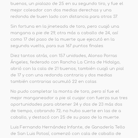
buenos, un pialazo de 25 en su segundo tiro, y fue el
mejor coleador con dos medias derechas y una
redonda de buen lado con distancia para otros 37.
Sin fortuna en la jineteada de toro, pero cuajó una
mangana a pie de 29, otra más a caballo de 24, así
como 17 del paso de la muerte que ejecutó en la
segunda vuelta, para sus
167 puntos
finales.
Diez tantos atrás, con
157 unidades
,
Alonso Porras
Ángeles
, federado con Rancho La Cinta de Hidalgo,
abrió con la cala de 21 buenos, también cuajó un pial
de 17 y con una redonda contraria y dos medias
también contrarias acumuló 22 en colas.
No pudo completar la monta de toro, pero sí fue el
mejor manganeador a pie al cuajar con fuerza sus tres
oportunidades para obtener 24 y dos de 23 más dos
de tiempo, cobrando 72; no hubo suerte en las de a
caballo, y destacó con 25 de su paso de la muerte.
Luis Fernando Hernández Infante
, de Ganadería Tello
de San Luis Potosí,
comenzó con cala de caballo de