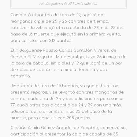
con dos pialazos de 27 buenos cada uno
Completó el jineteo de toro de 19, agarró dos
manganas a pie de 25 y 26 con tres de tiempo,
totalizando 54; cuajó otra a caballo de 28, más 23 del
paso de la muerte que ejecutó en la primera vuelta
,
para concluir con
212 puntos
.
El hidalguense
Fausto Carlos Santillán Viveros
, de
Rancho El Mezquite LM de Hidalgo,
tuvo 25 iniciales de
la cala de caballo, sin piales y 19 que logró de un par
de colas de cuenta, una media derecha y otra
contraria.
Jineteada de toro de 10 buenos, ya que el burel
no
presentó reparos; y se levantó con tres manganas de
cuenta, cada una de 25 y dos adicionales para sumar
77; cuajó otras dos a caballo de 24 y 29 con uno más
adicional del cronómetro, más 23 del paso de la
muerte, para concluir con
208 puntos
.
Cristián Armín Gómez Aranda,
de Yucatán, comenzó su
participación al presentar la cala de caballo de 35