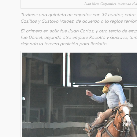
Juan Nieto Corporales, iniciando el 
Tuvimos una quinteta de empates con 39 puntos, entre 
Casillas y Gustavo Valdez, de acuerdo a la reglas tenía
El primero en salir fue Juan Carlos, y otra tercia de em
fue Daniel, dejando otro empate Rodolfo y Gustavo, t
dejando la tercera posición para Rodolfo.