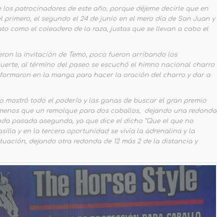
 los patrocinadores de este año, porque déjeme decirle que en
 el primero, el segundo el 24 de junio en el mero día de San Juan y
to como el coleadero de la raza, justas que se llevan a cabo el
ron la invitación de Temo, poco fueron arribando los
suerte, al término del paseo se escuchó el himno nacional charro
 formaron en la manga para hacer la oración del charro y dar a
o mostró todo el poderío y las ganas de buscar el gran premio
 menos que un remolque para dos caballos, dejando una redonda
unda pasada asegunda, ya que dice el dicho “Que el que no
illa y en la tercera oportunidad se vivía la adrenalina y la
uación, dejando otra redonda de 12 más 2 de la distancia y