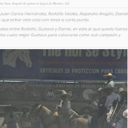
año bien, después de ganar en Lagos de Moreno, Jal.
Juan Carlos Hernández, Rodolfo Valdez, Alejandro Aragón, Daniel
n que echar otra cola con toros a corta punta.
pates entre Rodolfo, Gustavo y Daniel, en esta el que quedo fueras
umba cuero mejor Gustavo para colocarse como sub campeón y