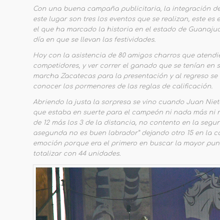
Con una buena campaña publicitaria, la integración de
este lugar son tres los eventos que se realizan, este es
el que ha marcado la historia en el estado de Guanajua
día en que se llevan las festividades.
Hoy con la asistencia de 80 amigos charros que atendie
competidores, y ver correr el ganado que se tenían en 
marcha Zacatecas para la presentación y al regreso se
conocer los pormenores de las reglas de calificación.
Abriendo la justa la sorpresa se vino cuando Juan Niet
que estaba en suerte para el campeón ni nada más ni
de 12 más los 3 de la distancia, no contento en la seg
asegunda no es buen labrador” dejando otro 15 en la cas
emoción porque era el primero en buscar la mayor punt
totalizar con 44 unidades.