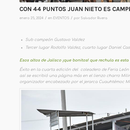
CON 44 PUNTOS JUAN NIETO ES CAMPE
/
/
enero 25, 2024
en
EVENTOS
por
Salvador Rivera
Sub campeón Gustavo Valdez
Tercer lugar Rodolfo Valdez, cuarto lugar Daniel Cas
Esos altos de Jalisco ¡que bonitos! que rechula es esta 
Éxito en la cuarta edición del coleadero de Feria León 
así se escribió una página más en el lienzo charro Mi
organizador encabezado por el jerarca Cuauhtémoc M