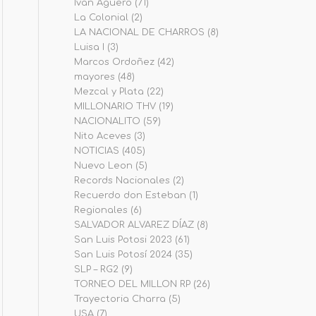
Iván Agüero
(71)
La Colonial
(2)
LA NACIONAL DE CHARROS
(8)
Luisa I
(3)
Marcos Ordoñez
(42)
mayores
(48)
Mezcal y Plata
(22)
MILLONARIO THV
(19)
NACIONALITO
(59)
Nito Aceves
(3)
NOTICIAS
(405)
Nuevo Leon
(5)
Records Nacionales
(2)
Recuerdo don Esteban
(1)
Regionales
(6)
SALVADOR ALVAREZ DÍAZ
(8)
San Luis Potosi 2023
(61)
San Luis Potosí 2024
(35)
SLP – RG2
(9)
TORNEO DEL MILLON RP
(26)
Trayectoria Charra
(5)
USA
(7)