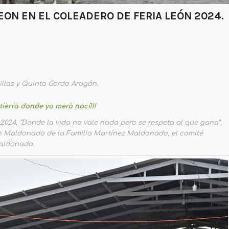
ON EN EL COLEADERO DE FERIA LEÓN 2024.
illas y Quinto Gordo Aragón.
tierra donde yo mero nací!!!
2024, “Donde la vida no vale nada pero se respeta al que gana”,
lin Maldonado de la Familia Martínez Maldonado, el comité
aldonado.