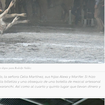
ar digno para Rodolfo Valdez
la señora Celia Martínez, sus hijas Alexa y Marifer. Si hizo
la billetiza y una obsequio de una botella de mezcal artesanal
aranchi. Así como al cuarto y quinto lugar que llevan dinero y