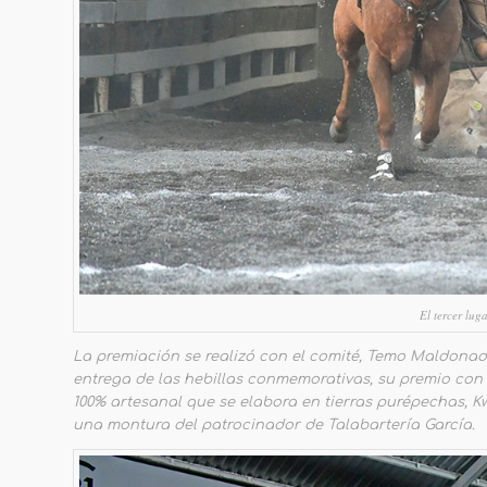
El tercer lug
La premiación se realizó con el comité, Temo Maldonado, 
entrega de las hebillas conmemorativas, su premio con 
100% artesanal que se elabora en tierras purépechas, Kw
una montura del patrocinador de Talabartería García.