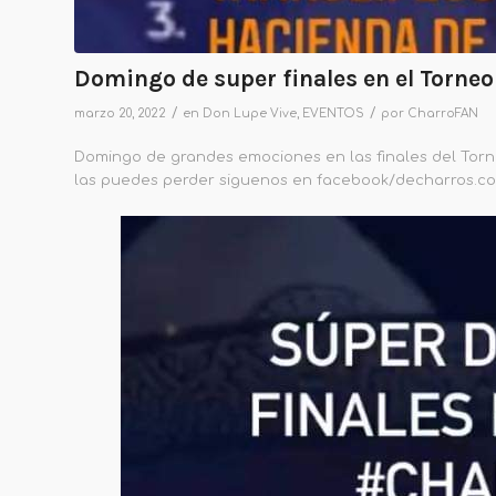
Domingo de super finales en el Torneo
/
/
marzo 20, 2022
en
Don Lupe Vive
,
EVENTOS
por
CharroFAN
Domingo de grandes emociones en las finales del Torne
las puedes perder siguenos en facebook/decharros.c