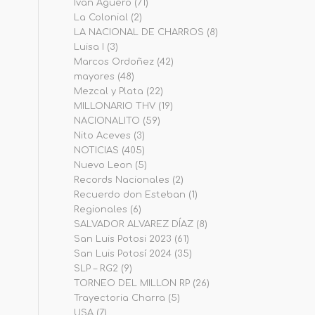
Iván Agüero
(71)
La Colonial
(2)
LA NACIONAL DE CHARROS
(8)
Luisa I
(3)
Marcos Ordoñez
(42)
mayores
(48)
Mezcal y Plata
(22)
MILLONARIO THV
(19)
NACIONALITO
(59)
Nito Aceves
(3)
NOTICIAS
(405)
Nuevo Leon
(5)
Records Nacionales
(2)
Recuerdo don Esteban
(1)
Regionales
(6)
SALVADOR ALVAREZ DÍAZ
(8)
San Luis Potosi 2023
(61)
San Luis Potosí 2024
(35)
SLP – RG2
(9)
TORNEO DEL MILLON RP
(26)
Trayectoria Charra
(5)
USA
(7)