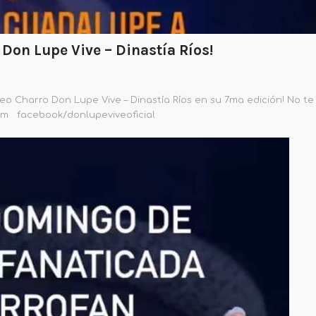
 Don Lupe Vive – Dinastía Ríos!
o Charro Don Lupe Vive – Dinastía Ríos en su 7ma edición! No te
om facebook/donlupeviveoficial