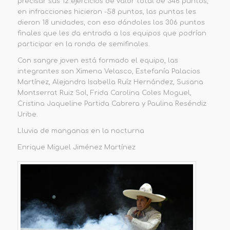
precisar sus 12 ejercicios de valor total de 346 puntos,
en infracciones hicieron -58 puntos, las puntas les
dieron 18 unidades, con eso dándoles los 306 puntos
finales que les da entrada a los equipos que podrían
participar en la ronda de semifinales.
Con sangre joven está formado el equipo, las
integrantes son Ximena Velasco, Estefanía Palacios
Martínez, Alejandra Isabella Ruíz Hernández, Susana
Montserrat Ruiz Sol, Frida Carolina Coles Moguel,
Cristina Jaqueline Partida Cabrera y Paulina Reséndiz
Uribe.
Lluvia de manganas en la nocturna
Enrique Miguel Jiménez Martínez