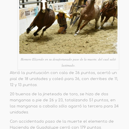
Homero Elizondo en su desafortunado paso de la muerte, del cual salió
lastimado.
Abrió la puntuación con cala de 36 puntos, acertó un
pial de 18 unidades y coleó para 36, con derribes de 11,
12 y 13 puntos.
20 buenos de la jineteada de toro, se hizo de dos
manganas a pie de 26 y 23, totalizando 51 puntos, en
las manganas a caballo sólo agarró la tercera para 24
unidades.
Con accidentado paso de la muerte el elemento de
Hacienda de Guadalupe cerró con 179 puntos.