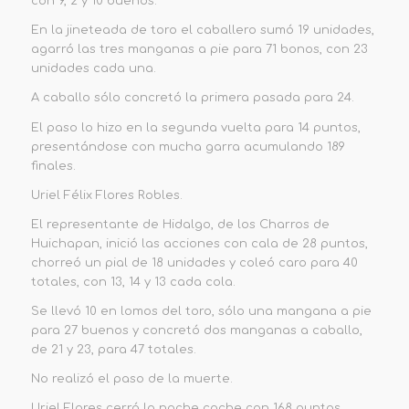
con 9, 2 y 10 buenos.
En la jineteada de toro el caballero sumó 19 unidades,
agarró las tres manganas a pie para 71 bonos, con 23
unidades cada una.
A caballo sólo concretó la primera pasada para 24.
El paso lo hizo en la segunda vuelta para 14 puntos,
presentándose con mucha garra acumulando 189
finales.
Uriel Félix Flores Robles.
El representante de Hidalgo, de los Charros de
Huichapan, inició las acciones con cala de 28 puntos,
chorreó un pial de 18 unidades y coleó caro para 40
totales, con 13, 14 y 13 cada cola.
Se llevó 10 en lomos del toro, sólo una mangana a pie
para 27 buenos y concretó dos manganas a caballo,
de 21 y 23, para 47 totales.
No realizó el paso de la muerte.
Uriel Flores cerró la noche coche con 168 puntos.