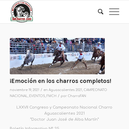
¡Emoción en los charros completos!
/
noviembre 19, 2021
en
Aguascalientes 2021
,
CAMPEONATO
/
NACIONAL
,
EVENTOS
,
FMCH
por
CharroFAN
LXXVII Congreso y Campeonato Nacional Charro
Aguascalientes 2021
“Doctor Juan José de Alba Martín”
Boletín Informativo Nº 25