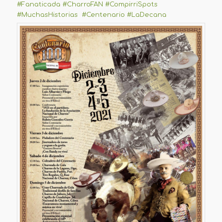
#Fanaticada
#CharroFAN
#CompirriSpots
#MuchasHistorias
#Centenario
#LaDecana