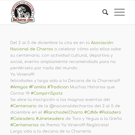
Del 2 al 5 de diciembre la cita es en la
Asociación
Nacional de Charros
a celebrar cómo solo ellos sabe
su centenario, con actividad cultural, deportiva y
social, evento ampliamente recomendado para no
perdérselo por nada del mundo….
Ya Viniera!!!!
felicidades y larga vida a la Decana de la Charreria!!!
#Amigos
#Familia
#Tradicion
Muchas Historias que
Contar !!!!
#CompirriSpots
Se abre la inscripción a los magnos eventos del
#Centenario
de la @nacionaldecharros del 2 al 5 de
diciembre en el
#RanchodelCharro
#CdMx
#Pialadero
#Coleadero
#Jineteadero
de Toro y Yegua a la Greña
#Centenarios
de Premio Ya Viniera!!!! Regístrate!
Larga vida a la decana de la Charrería