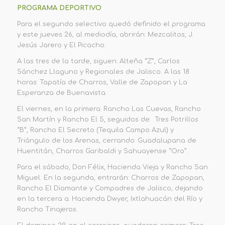
PROGRAMA DEPORTIVO
Para el segundo selectivo quedó definido el programa
y este jueves 26, al mediodía, abrirán: Mezcalitos, J.
Jesús Jarero y El Picacho.
A las tres de la tarde, siguen: Alteña “Z”, Carlos
Sánchez Llaguno y Regionales de Jalisco. A las 18
horas: Tapatía de Charros, Valle de Zapopan y La
Esperanza de Buenavista.
El viernes, en la primera: Rancho Las Cuevas, Rancho
San Martín y Rancho El 5, seguidos de: Tres Potrillos
“B”, Rancho El Secreto (Tequila Campo Azul) y
Triángulo de los Arenas, cerrando: Guadalupana de
Huentitán, Charros Garibaldi y Sahuayense “Oro”.
Para el sábado, Don Félix, Hacienda Vieja y Rancho San
Miguel. En la segunda, entrarán: Charros de Zapopan,
Rancho El Diamante y Compadres de Jalisco, dejando
en la tercera a: Hacienda Dwyer, Ixtlahuacán del Río y
Rancho Tinajeros.