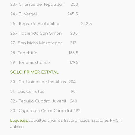
23.- Charros de Tepatitlán 253
24.- El Vergel 245.5
25.- Regs. de Atotonilco 242.5
26.- Hacienda San Simón 235
27.- San Isidro Mazatepec 212
28- Tepeltitic 186.5
29.- Tenamaxtlense 179.5
SOLO PRIMER ESTATAL
30.- Ch. Unidos de los Altos 204
31.- Las Carretas 90
32.- Tequila Cuadra Juvenil 240
33.- Caporales Cerro Gordo Inf. 192
Etiquetas:
caballos
,
charros
,
Escaramuzas
,
Estatales
,
FMCH
,
Jalisco