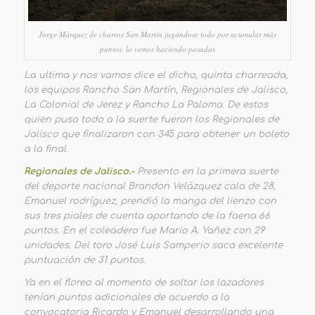
Jorge Márquez de charros San Martín jugándose todo por acumular más
puntos, lo vemos haciendo pasadas
La ultima y nos vamos dice el dicho, quinta charreada,
los equipos Rancho San Martín, Regionales de Jalisco,
La Colonial de Jerez y Rancho La Paloma. De estos
quien puso todo a la suerte fueron los Regionales de
Jalisco que finalizaron con 345 para obtener un boleto
a la final.
Regionales de Jalisco.-
Presento en la primera suerte
del deporte nacional Brandon Velázquez cala de 28,
Emanuel rodríguez, prendió la manga del lienzo con
sus tres piales de cuenta aportando de la faena 66
puntos. En el coleadero fue Mario A. Yañez con 29
unidades. Del toro José Luis Samperio saca excelente
puntuación de 31 puntos.
Ya en el floreo al momento de soltar los lazadores
tenían puntos adicionales de acuerdo a la
convocatoria Ricardo y Emanuel desarrollando una