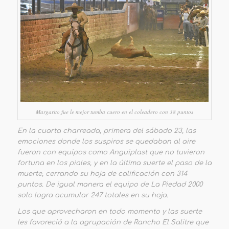
Margarito fue le mejor tumba cuero en el coleadero con 38 puntos
En la cuarta charreada, primera del sábado 23, las
emociones donde los suspiros se quedaban al aire
fueron con equipos como Anguiplast que no tuvieron
fortuna en los piales, y en la última suerte el paso de la
muerte, cerrando su hoja de calificación con 314
puntos. De igual manera el equipo de La Piedad 2000
solo logra acumular 247 totales en su hoja.
Los que aprovecharon en todo momento y las suerte
les favoreció a la agrupación de Rancho El Salitre que