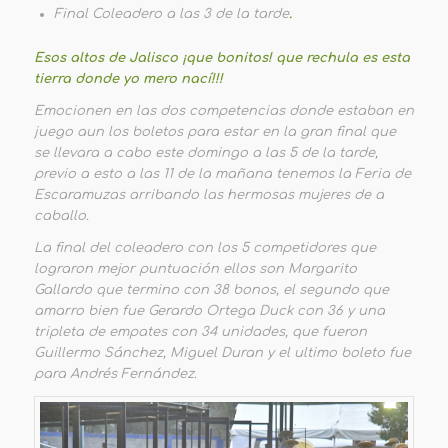
Final Coleadero a las 3 de la tarde
.
Esos altos de Jalisco ¡que bonitos! que rechula es esta
tierra donde yo mero nací!!!
Emocionen en las dos competencias donde estaban en
juego aun los boletos para estar en la gran final que
se llevara a cabo este domingo a las 5 de la tarde,
previo a esto a las 11 de la mañana tenemos la Feria de
Escaramuzas arribando las hermosas mujeres de a
caballo.
La final del coleadero con los 5 competidores que
lograron mejor puntuación ellos son Margarito
Gallardo que termino con 38 bonos, el segundo que
amarro bien fue Gerardo Ortega Duck con 36 y una
tripleta de empates con 34 unidades, que fueron
Guillermo Sánchez, Miguel Duran y el ultimo boleto fue
para Andrés Fernández.