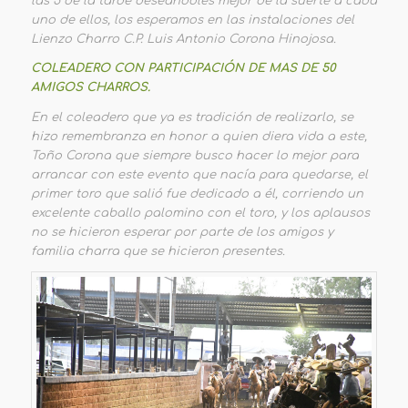
las 5 de la tarde deseándoles mejor de la suerte a cada
uno de ellos, los esperamos en las instalaciones del
Lienzo Charro C.P. Luis Antonio Corona Hinojosa.
COLEADERO CON PARTICIPACIÓN DE MAS DE 50
AMIGOS CHARROS.
En el coleadero que ya es tradición de realizarlo, se
hizo remembranza en honor a quien diera vida a este,
Toño Corona que siempre busco hacer lo mejor para
arrancar con este evento que nacía para quedarse, el
primer toro que salió fue dedicado a él, corriendo un
excelente caballo palomino con el toro, y los aplausos
no se hicieron esperar por parte de los amigos y
familia charra que se hicieron presentes.