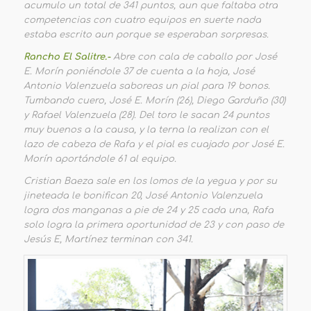
acumulo un total de 341 puntos, aun que faltaba otra
competencias con cuatro equipos en suerte nada
estaba escrito aun porque se esperaban sorpresas.
Rancho El Salitre.-
Abre con cala de caballo por José
E. Morín poniéndole 37 de cuenta a la hoja, José
Antonio Valenzuela saboreas un pial para 19 bonos.
Tumbando cuero, José E. Morín (26), Diego Garduño (30)
y Rafael Valenzuela (28). Del toro le sacan 24 puntos
muy buenos a la causa, y la terna la realizan con el
lazo de cabeza de Rafa y el pial es cuajado por José E.
Morín aportándole 61 al equipo.
Cristian Baeza sale en los lomos de la yegua y por su
jineteada le bonifican 20, José Antonio Valenzuela
logra dos manganas a pie de 24 y 25 cada una, Rafa
solo logra la primera oportunidad de 23 y con paso de
Jesús E, Martínez terminan con 341.