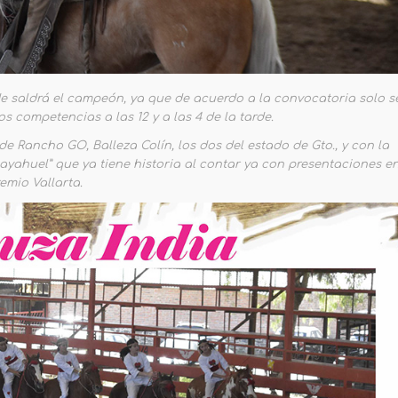
e saldrá el campeón, ya que de acuerdo a la convocatoria solo s
s competencias a las 12 y a las 4 de la tarde.
e Rancho GO, Balleza Colín, los dos del estado de Gto., y con la
yahuel” que ya tiene historia al contar ya con presentaciones e
emio Vallarta.