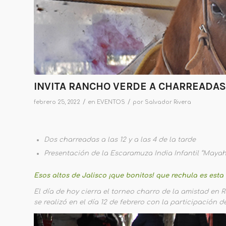
INVITA RANCHO VERDE A CHARREADAS
/
/
febrero 25, 2022
en
EVENTOS
por
Salvador Rivera
Dos charreadas a las 12 y a las 4 de la tarde
Presentación de la Escaramuza India Infantil “Mayah
Esos altos de Jalisco ¡que bonitos! que rechula es esta 
El día de hoy cierra el torneo charro de la amistad en 
se realizó en el día 12 de febrero con la participación