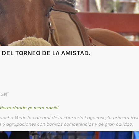
 DEL TORNEO DE LA AMISTAD.
uel”
tierra donde yo mero nací!!!
Rancho Verde la catedral de la charrería Laguense, la primera fas
 de 6 agrupaciones con bonitas competencias y de gran calidad.