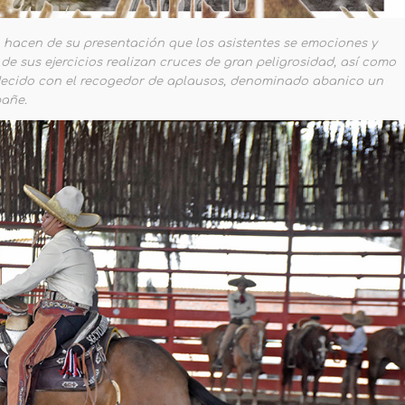
hacen de su presentación que los asistentes se emociones y
de sus ejercicios realizan cruces de gran peligrosidad, así como
radecido con el recogedor de aplausos, denominado abanico un
pañe.