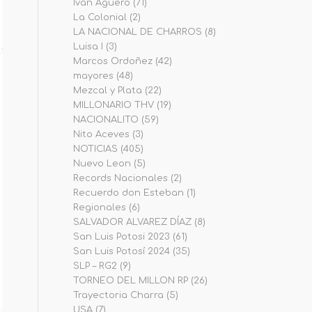
Iván Agüero
(71)
La Colonial
(2)
LA NACIONAL DE CHARROS
(8)
Luisa I
(3)
Marcos Ordoñez
(42)
mayores
(48)
Mezcal y Plata
(22)
MILLONARIO THV
(19)
NACIONALITO
(59)
Nito Aceves
(3)
NOTICIAS
(405)
Nuevo Leon
(5)
Records Nacionales
(2)
Recuerdo don Esteban
(1)
Regionales
(6)
SALVADOR ALVAREZ DÍAZ
(8)
San Luis Potosi 2023
(61)
San Luis Potosí 2024
(35)
SLP – RG2
(9)
TORNEO DEL MILLON RP
(26)
Trayectoria Charra
(5)
USA
(7)