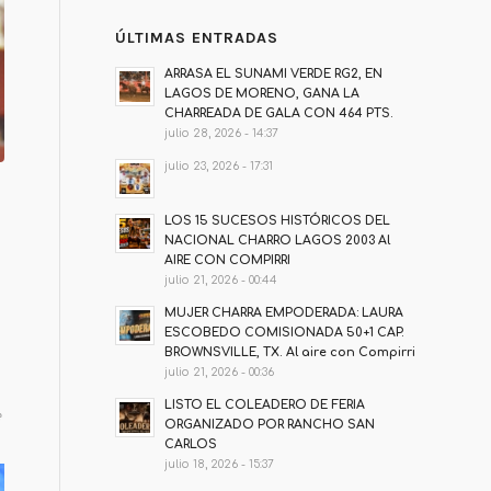
ÚLTIMAS ENTRADAS
ARRASA EL SUNAMI VERDE RG2, EN
LAGOS DE MORENO, GANA LA
CHARREADA DE GALA CON 464 PTS.
julio 28, 2026 - 14:37
julio 23, 2026 - 17:31
LOS 15 SUCESOS HISTÓRICOS DEL
NACIONAL CHARRO LAGOS 2003 Al
AIRE CON COMPIRRI
julio 21, 2026 - 00:44
MUJER CHARRA EMPODERADA: LAURA
ESCOBEDO COMISIONADA 50+1 CAP.
BROWNSVILLE, TX. Al aire con Compirri
julio 21, 2026 - 00:36
LISTO EL COLEADERO DE FERIA
e
ORGANIZADO POR RANCHO SAN
CARLOS
julio 18, 2026 - 15:37