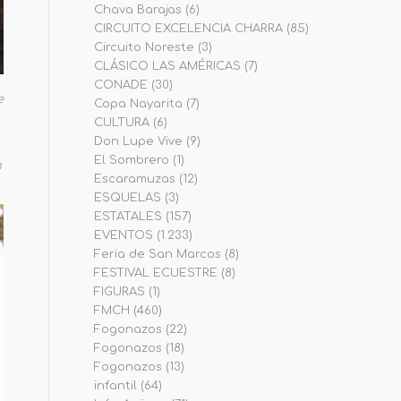
Chava Barajas
(6)
CIRCUITO EXCELENCIA CHARRA
(85)
Circuito Noreste
(3)
CLÁSICO LAS AMÉRICAS
(7)
CONADE
(30)
e
Copa Nayarita
(7)
CULTURA
(6)
Don Lupe Vive
(9)
El Sombrero
(1)
n
Escaramuzas
(12)
ESQUELAS
(3)
ESTATALES
(157)
EVENTOS
(1.233)
Feria de San Marcos
(8)
FESTIVAL ECUESTRE
(8)
FIGURAS
(1)
FMCH
(460)
Fogonazos
(22)
Fogonazos
(18)
Fogonazos
(13)
infantil
(64)