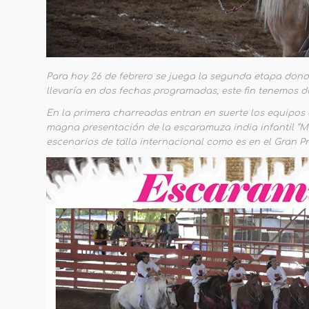
Para hoy 26 de febrero se juega la segunda etapa dond
llevaría en dos fechas programadas, este fin tenemos do
En la primera charreadas entran en suerte los equipos d
magna presentación de la escaramuza india infantil “Ma
escenarios de talla internacional como es en el Gran Pr