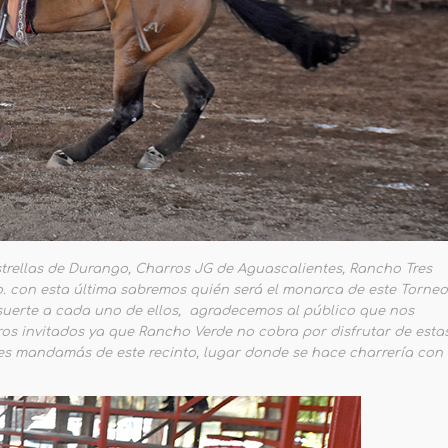
 Estrellas de Durango, Charros JG de Aguascalientes, Rancho Tres
o. con esta última sabremos quién será el monarca de este Torneo
 suerte a cada uno de ellos, agradecemos al público que nos
os invitados ya que Rancho Verde no cobra por disfrutar de esta
es mandamás de este recinto, lugar donde se hace charrería con