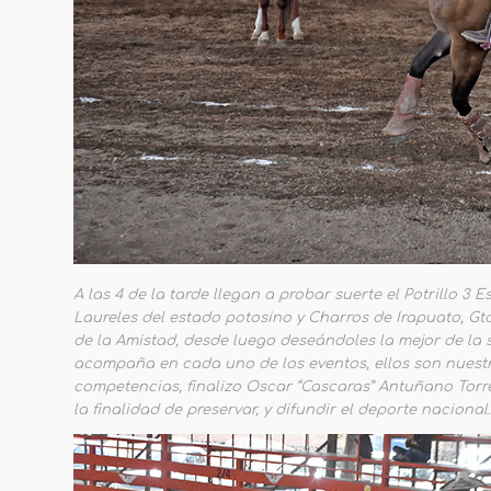
A las 4 de la tarde llegan a probar suerte el Potrillo 3
Laureles del estado potosino y Charros de Irapuato, Gt
de la Amistad, desde luego deseándoles la mejor de la
acompaña en cada uno de los eventos, ellos son nuestr
competencias, finalizo Oscar “Cascaras” Antuñano Torr
la finalidad de preservar, y difundir el deporte nacional.