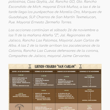
potosinas, Casa Goytia, Jal. Rancho GO, Gto. Rancho
Escondido de Mich. mayoral Erick Muñoz, a las 6 de la
tarde llega los purépechas de Morelia Oro, Marques de
Guadalupe, SLP. Charros de San Martín Texmelucan,
Pue. Mayoral Ernesto Zermeño Torres.
Las acciones continúan el sábado 26 de noviembre a
las 11 de la mañana Alteña “Z”, Jal. Regionales de
Jalisco, Rancho Las Palomas, Mayoral Juan Carlos de
Alba. A las 2 de la tarde arriban los zacatecanos de la
Colonia, Rancho Las Cuevas defensores de la corona,
Compadres de Jalisco, mayoral Jaime Cervantes.