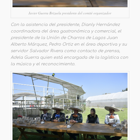
Javier Guerra Brizuela presidente del comité organizador
Con la asistencia del presidente, Dianly Hernández
coordinadora del área gastronómica y comercial, el
presidente de la Unión de Charros de Lagos Juan
Alberto Márquez, Pedro Ortiz en el área deportiva y su
servidor Salvador Rivera como contacto de prensa,
Adela Guerra quien está encargada de la logística con
la música y el reconocimiento.