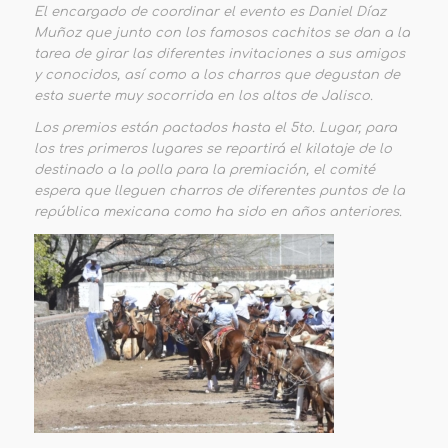
El encargado de coordinar el evento es Daniel Díaz
Muñoz que junto con los famosos cachitos se dan a la
tarea de girar las diferentes invitaciones a sus amigos
y conocidos, así como a los charros que degustan de
esta suerte muy socorrida en los altos de Jalisco.
Los premios están pactados hasta el 5to. Lugar, para
los tres primeros lugares se repartirá el kilataje de lo
destinado a la polla para la premiación, el comité
espera que lleguen charros de diferentes puntos de la
república mexicana como ha sido en años anteriores.