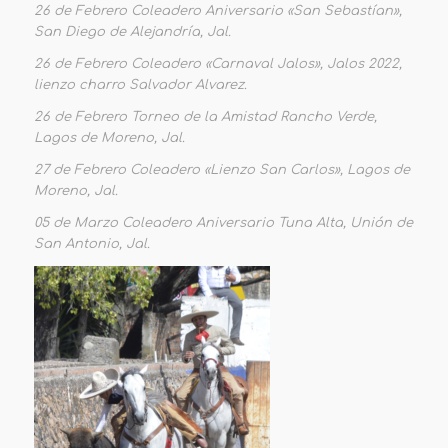
26 de Febrero Coleadero Aniversario «San Sebastían»,
San Diego de Alejandría, Jal.
26 de Febrero Coleadero «Carnaval Jalos», Jalos 2022,
lienzo charro Salvador Alvarez.
26 de Febrero Torneo de la Amistad Rancho Verde,
Lagos de Moreno, Jal.
27 de Febrero Coleadero «Lienzo San Carlos», Lagos de
Moreno, Jal.
05 de Marzo Coleadero Aniversario Tuna Alta, Unión de
San Antonio, Jal.