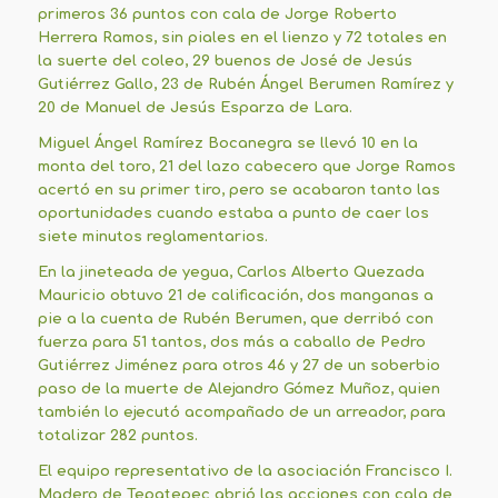
primeros 36 puntos con cala de Jorge Roberto
Herrera Ramos, sin piales en el lienzo y 72 totales en
la suerte del coleo, 29 buenos de José de Jesús
Gutiérrez Gallo, 23 de Rubén Ángel Berumen Ramírez y
20 de Manuel de Jesús Esparza de Lara.
Miguel Ángel Ramírez Bocanegra se llevó 10 en la
monta del toro, 21 del lazo cabecero que Jorge Ramos
acertó en su primer tiro, pero se acabaron tanto las
oportunidades cuando estaba a punto de caer los
siete minutos reglamentarios.
En la jineteada de yegua, Carlos Alberto Quezada
Mauricio obtuvo 21 de calificación, dos manganas a
pie a la cuenta de Rubén Berumen, que derribó con
fuerza para 51 tantos, dos más a caballo de Pedro
Gutiérrez Jiménez para otros 46 y 27 de un soberbio
paso de la muerte de Alejandro Gómez Muñoz, quien
también lo ejecutó acompañado de un arreador, para
totalizar 282 puntos.
El equipo representativo de la asociación Francisco I.
Madero de Tepatepec abrió las acciones con cala de