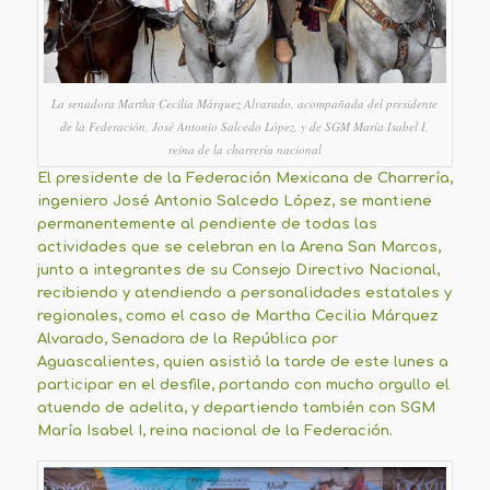
La senadora Martha Cecilia Márquez Alvarado, acompañada del presidente
de la Federación, José Antonio Salcedo López, y de SGM María Isabel I,
reina de la charrería nacional
El presidente de la Federación Mexicana de Charrería,
ingeniero José Antonio Salcedo López, se mantiene
permanentemente al pendiente de todas las
actividades que se celebran en la Arena San Marcos,
junto a integrantes de su Consejo Directivo Nacional,
recibiendo y atendiendo a personalidades estatales y
regionales, como el caso de Martha Cecilia Márquez
Alvarado, Senadora de la República por
Aguascalientes, quien asistió la tarde de este lunes a
participar en el desfile, portando con mucho orgullo el
atuendo de adelita, y departiendo también con SGM
María Isabel I, reina nacional de la Federación.