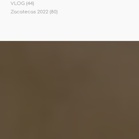
VLOG
(44)
Zacatecas 2022
(80)