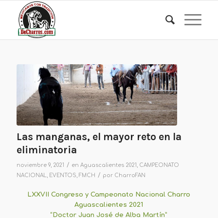
Las manganas, el mayor reto en la
eliminatoria
/
noviembre 9, 2021
en
Aguascalientes 2021
,
CAMPEONATO
/
NACIONAL
,
EVENTOS
,
FMCH
por
CharroFAN
LXXVII Congreso y Campeonato Nacional Charro
Aguascalientes 2021
“Doctor Juan José de Alba Martín”