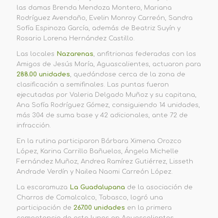
las damas Brenda Mendoza Montero, Mariana
Rodríguez Avendaño, Evelin Monroy Carreón, Sandra
Sofía Espinoza García, además de Beatriz Suyín y
Rosario Lorena Hernández Castillo.
Las locales
Nazarenas
, anfitrionas federadas con los
Amigos de Jesús María, Aguascalientes, actuaron para
288.00 unidades
, quedándose cerca de la zona de
clasificación a semifinales. Las puntas fueron
ejecutadas por Valeria Delgado Muñoz y su capitana,
Ana Sofía Rodríguez Gómez, consiguiendo 14 unidades,
más 304 de suma base y 42 adicionales, ante 72 de
infracción.
En la rutina participaron Bárbara Ximena Orozco
López, Karina Carrillo Bañuelos, Ángela Michelle
Fernández Muñoz, Andrea Ramírez Gutiérrez, Lisseth
Andrade Verdín y Nailea Naomi Carreón López.
La escaramuza
La Guadalupana
de la asociación de
Charros de Comalcalco, Tabasco, logró una
participación de
267.00 unidades
en la primera
competencia de este lunes en Aguascalientes,