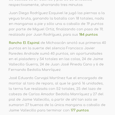
respectivamente, ahorrando tres minutos.
Juan Diego Rodríguez Esquivel le jugó las piernas a la
yegua bruta, ganando la batalla con 18 totales, nada
en manganas a pie y sólo una a caballo de 19 puntos
por parte de Miguel Ortiz, finalizando con paso de 19,
realizado por Juan Rodríguez, para sus
184 puntos
.
Rancho El Espiral
de Michoacán anotó sus primeros 40
puntos en la suerte del silencio Francisco Javier
Paredes Andrade sumó 40 puntos, sin oportunidades
en el pialadero y 54 totales en las colas, 24 de Jaime
Vallecillo Guerra, 24 de Juan José Pineda Cano y 6 de
Fernando Bedolla Manríquez.
José Eduardo Carvajal Martínez fue el encargado de
montar al toro de reparo, al que le ganó 16 unidades,
la terna fue realizada con 52 totales, 25 del lazo de
cabeza de Carlos Amador Bedolla Manríquez y 27 del
pial de Jaime Vallecillo, a partir de ahí tan solo se
sumaron 27 buenos de la única mangana a caballo de
Jaime Vallecillo para terminar con
177 puntos
.