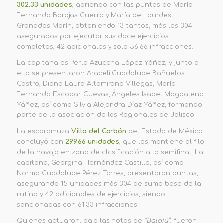
302.33 unidades
, abriendo con las puntas de María
Fernanda Barajas Guerra y María de Lourdes
Granados Marín, obteniendo 13 tantos, más los 304
asegurados por ejecutar sus doce ejercicios
completos, 42 adicionales y solo 56.66 infracciones.
La capitana es Perla Azucena López Yáñez, y junto a
ella se presentaron Araceli Guadalupe Bañuelos
Castro, Diana Laura Altamirano Villegas, María
Fernanda Escobar Cuevas, Ángeles Isabel Magdaleno
Yáñez, así como Silvia Alejandra Díaz Yáñez, formando
parte de la asociación de los Regionales de Jalisco.
La escaramuza
Villa del Carbón
del Estado de México
concluyó con
299.66 unidades
, que les mantiene al filo
de la navaja en zona de clasificación a la semifinal. La
capitana, Georgina Hernández Castillo, así como
Norma Guadalupe Pérez Torres, presentaron puntas,
asegurando 15 unidades más 304 de suma base de la
rutina y 42 adicionales de ejercicios, siendo
sancionadas con 61.33 infracciones.
Quienes actuaron, bajo las notas de
“Balajú”
, fueron