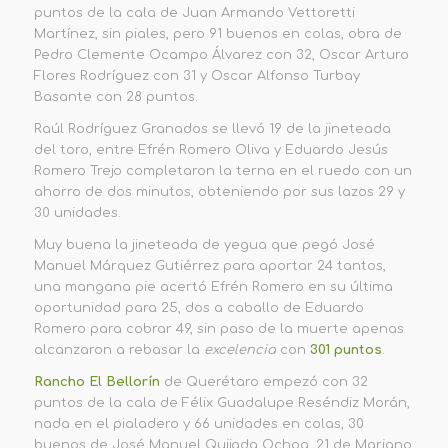
puntos de la cala de Juan Armando Vettoretti
Martínez, sin piales, pero 91 buenos en colas, obra de
Pedro Clemente Ocampo Álvarez con 32, Oscar Arturo
Flores Rodríguez con 31 y Oscar Alfonso Turbay
Basante con 28 puntos.
Raúl Rodríguez Granados se llevó 19 de la jineteada
del toro, entre Efrén Romero Oliva y Eduardo Jesús
Romero Trejo completaron la terna en el ruedo con un
ahorro de dos minutos, obteniendo por sus lazos 29 y
30 unidades.
Muy buena la jineteada de yegua que pegó José
Manuel Márquez Gutiérrez para aportar 24 tantos,
una mangana pie acertó Efrén Romero en su última
oportunidad para 25, dos a caballo de Eduardo
Romero para cobrar 49, sin paso de la muerte apenas
alcanzaron a rebasar la
excelencia
con
301 puntos
.
Rancho El Bellorín
de Querétaro empezó con 32
puntos de la cala de Félix Guadalupe Reséndiz Morán,
nada en el pialadero y 66 unidades en colas, 30
buenos de José Manuel Quijada Ochoa, 21 de Mariano