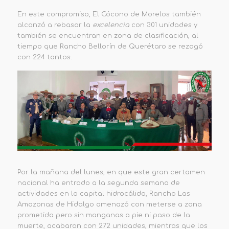
En este compromiso, El Cócono de Morelos también
alcanzó a rebasar la
excelencia
con 301 unidades y
también se encuentran en zona de clasificación, al
tiempo que Rancho Bellorín de Querétaro se rezagó
con 224 tantos.
Por la mañana del lunes, en que este gran certamen
nacional ha entrado a la segunda semana de
actividades en la capital hidrocálida, Rancho Las
Amazonas de Hidalgo amenazó con meterse a zona
prometida pero sin manganas a pie ni paso de la
muerte, acabaron con 272 unidades, mientras que los