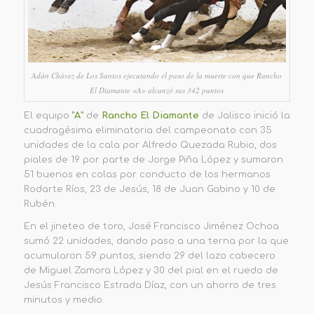
Adán Chávez de Los Santos ejecutando el paso de la muerte con que Rancho
El Diamante «A» alcanzó sus 342 puntos
El equipo
“A”
de
Rancho El Diamante
de Jalisco inició la
cuadragésima eliminatoria del campeonato con 35
unidades de la cala por Alfredo Quezada Rubio, dos
piales de 19 por parte de Jorge Piña López y sumaron
51 buenos en colas por conducto de los hermanos
Rodarte Ríos, 23 de Jesús, 18 de Juan Gabino y 10 de
Rubén.
En el jineteo de toro, José Francisco Jiménez Ochoa
sumó 22 unidades, dando paso a una terna por la que
acumularon 59 puntos, siendo 29 del lazo cabecero
de Miguel Zamora López y 30 del pial en el ruedo de
Jesús Francisco Estrada Díaz, con un ahorro de tres
minutos y medio.