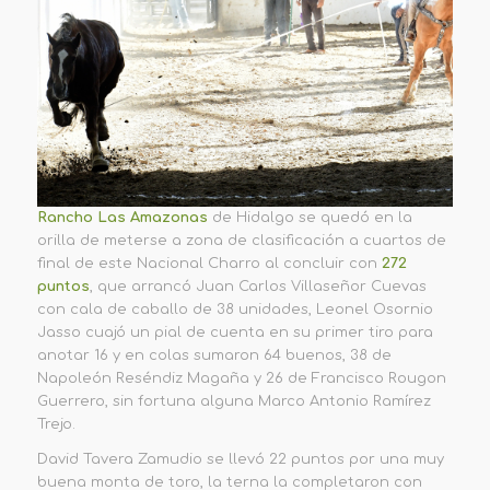
Rancho Las Amazonas
de Hidalgo se quedó en la
orilla de meterse a zona de clasificación a cuartos de
final de este Nacional Charro al concluir con
272
puntos
, que arrancó Juan Carlos Villaseñor Cuevas
con cala de caballo de 38 unidades, Leonel Osornio
Jasso cuajó un pial de cuenta en su primer tiro para
anotar 16 y en colas sumaron 64 buenos, 38 de
Napoleón Reséndiz Magaña y 26 de Francisco Rougon
Guerrero, sin fortuna alguna Marco Antonio Ramírez
Trejo.
David Tavera Zamudio se llevó 22 puntos por una muy
buena monta de toro, la terna la completaron con