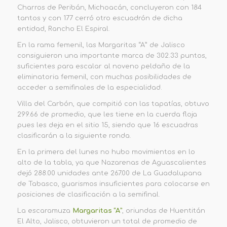
Charros de Peribán, Michoacán, concluyeron con 184
tantos y con 177 cerró otro escuadrón de dicha
entidad, Rancho El Espiral.
En la rama femenil, las Margaritas “A” de Jalisco
consiguieron una importante marca de 302.33 puntos,
suficientes para escalar al noveno peldaño de la
eliminatoria femenil, con muchas posibilidades de
acceder a semifinales de la especialidad.
Villa del Carbón, que compitió con las tapatías, obtuvo
299.66 de promedio, que les tiene en la cuerda floja
pues les deja en el sitio 15, siendo que 16 escuadras
clasificarán a la siguiente ronda.
En la primera del lunes no hubo movimientos en lo
alto de la tabla, ya que Nazarenas de Aguascalientes
dejó 288.00 unidades ante 267.00 de La Guadalupana
de Tabasco, guarismos insuficientes para colocarse en
posiciones de clasificación a la semifinal.
La escaramuza
Margaritas “A”
, oriundas de Huentitán
El Alto, Jalisco, obtuvieron un total de promedio de