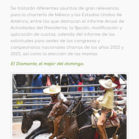
Se tratarán diferentes asuntos de gran relevancia
para la charrería de México y los Estados Unidos de
América, entre los que destacan el informe Anual de
Actividades del Presidente, la fijación, modificación y
aplicación de cuotas, además del informe de las
solicitudes para sedes de los congresos y
campeonatos nacionales charros de los años 2022 y
2023, así como la elección de las mismas.
El Diamante, el mejor del domingo.