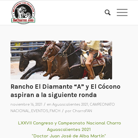
Rancho El Diamante “A” y El Cócono
aspiran a la siguiente ronda
/
noviembre 16, 2021
en
Aguascalientes 2021
,
CAMPEONATO
/
NACIONAL
,
EVENTOS
,
FMCH
por
CharroFAN
LXXVII Congreso y Campeonato Nacional Charro
Aguascalientes 2021
“Doctor Juan José de Alba Martín”