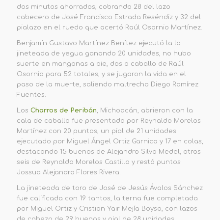
dos minutos ahorrados, cobrando 28 del lazo
cabecero de José Francisco Estrada Reséndiz y 32 del
pialazo en el ruedo que acertó Raúl Osornio Martínez.
Benjamín Gustavo Martínez Benítez ejecutó la la
jineteada de yegua ganando 20 unidades, no hubo
suerte en manganas a pie, dos a caballo de Raúl
Osornio para 52 totales, y se jugaron la vida en el
paso de la muerte, saliendo maltrecho Diego Ramírez
Fuentes.
Los
Charros de Peribán
, Michoacán, abrieron con la
cala de caballo fue presentada por Reynaldo Morelos
Martínez con 20 puntos, un pial de 21 unidades
ejecutado por Miguel Ángel Ortiz Garnica y 17 en colas,
destacando 15 buenos de Alejandro Silva Medel, otros
seis de Reynaldo Morelos Castillo y restó puntos
Jossua Alejandro Flores Rivera.
La jineteada de toro de José de Jesús Ávalos Sánchez
fue calificada con 19 tantos, la terna fue completada
por Miguel Ortiz y Cristian Yair Mejía Boyso, con lazos
de cabeza de 29 buenos y pial de 28 unidades,