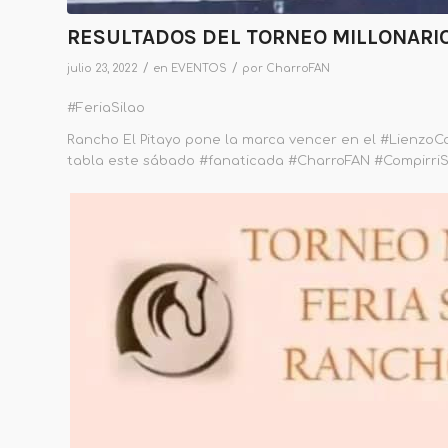
RESULTADOS DEL TORNEO MILLONARIO
/
/
julio 23, 2022
en
EVENTOS
por
CharroFAN
#FeriaSilao
Rancho El Pitayo pone la marca vencer en el #LienzoCo
tabla este sábado #fanaticada #CharroFAN #Compirri