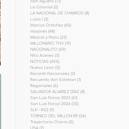
Iván Agüero
(71)
La Colonial
(2)
LA NACIONAL DE CHARROS
(8)
Luisa I
(3)
Marcos Ordoñez
(42)
mayores
(48)
Mezcal y Plata
(22)
MILLONARIO THV
(19)
NACIONALITO
(59)
Nito Aceves
(3)
NOTICIAS
(405)
Nuevo Leon
(5)
Records Nacionales
(2)
Recuerdo don Esteban
(1)
Regionales
(6)
SALVADOR ALVAREZ DÍAZ
(8)
San Luis Potosi 2023
(61)
San Luis Potosí 2024
(35)
SLP – RG2
(9)
TORNEO DEL MILLON RP
(26)
Trayectoria Charra
(5)
USA
(7)