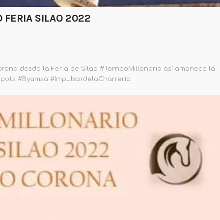
 FERIA SILAO 2022
rona desde la Feria de Silao #TorneoMillonario así amanece la
Spots #Byamsa #ImpulsordelaCharreria