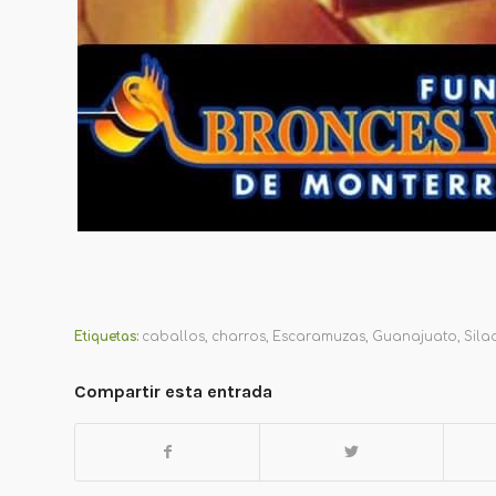
Etiquetas:
caballos
,
charros
,
Escaramuzas
,
Guanajuato
,
Sila
Compartir esta entrada