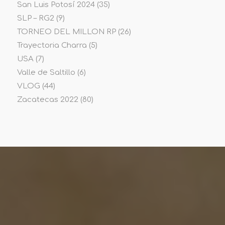
San Luis Potosí 2024
(35)
SLP – RG2
(9)
TORNEO DEL MILLON RP
(26)
Trayectoria Charra
(5)
USA
(7)
Valle de Saltillo
(6)
VLOG
(44)
Zacatecas 2022
(80)