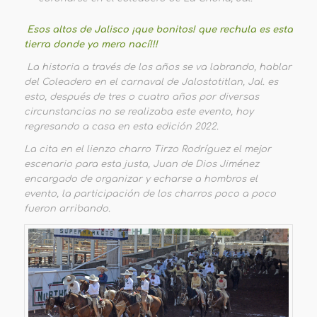
Esos altos de Jalisco ¡que bonitos! que rechula es esta
tierra donde yo mero nací!!!
La historia a través de los años se va labrando, hablar
del Coleadero en el carnaval de Jalostotitlan, Jal. es
esto, después de tres o cuatro años por diversas
circunstancias no se realizaba este evento, hoy
regresando a casa en esta edición 2022.
La cita en el lienzo charro Tirzo Rodríguez el mejor
escenario para esta justa, Juan de Dios Jiménez
encargado de organizar y echarse a hombros el
evento, la participación de los charros poco a poco
fueron arribando.