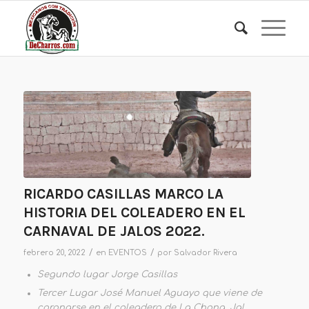
RICARDO CASILLAS MARCO LA
HISTORIA DEL COLEADERO EN EL
CARNAVAL DE JALOS 2022.
/
/
febrero 20, 2022
en
EVENTOS
por
Salvador Rivera
Segundo lugar Jorge Casillas
Tercer Lugar José Manuel Aguayo que viene de
coronarse en el coleadero de La Chona, Jal.