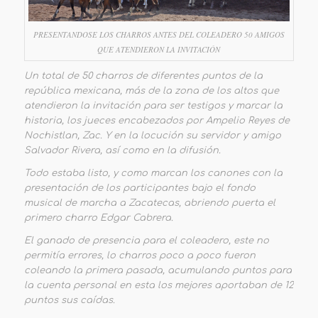
PRESENTANDOSE LOS CHARROS ANTES DEL COLEADERO 50 AMIGOS
QUE ATENDIERON LA INVITACIÓN
Un total de 50 charros de diferentes puntos de la
república mexicana, más de la zona de los altos que
atendieron la invitación para ser testigos y marcar la
historia, los jueces encabezados por Ampelio Reyes de
Nochistlan, Zac. Y en la locución su servidor y amigo
Salvador Rivera, así como en la difusión.
Todo estaba listo, y como marcan los canones con la
presentación de los participantes bajo el fondo
musical de marcha a Zacatecas, abriendo puerta el
primero charro Edgar Cabrera.
El ganado de presencia para el coleadero, este no
permitía errores, lo charros poco a poco fueron
coleando la primera pasada, acumulando puntos para
la cuenta personal en esta los mejores aportaban de 12
puntos sus caídas.