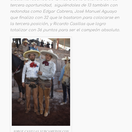
tercera oportunidad, siguiéndoles de 13 también con
redondas como Edgar Cabrera, José Manuel Aguayo
que finalizo con 32 que le bastaron para colocarse en
la tercera posición, y Ricardo Casillas que logro
totalizar con 36 puntos para ser el campeón absoluto.
JORGE CASILLAS SUBCAMEPON CON