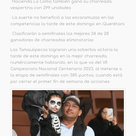
· Hacienda La Coma también ganó su charreada
vespertina con 299 unidades
· La suerte no benefició a las escaramuzas en las
competencias la tarde de este domingo en Querétaro
· Clasificarán a semifinales los mejores 24 de 28
ganadores de charreadas eliminatorias
Los Tamaulipecos lograron una soberbia victoria la
tarde de este domingo en la mejor charreada,
numéricamente hablando, en lo que va del VII
Campeonato Nacional Centenario 2023, al meterse a
la etapa de semifinales con 385 puntos, cuando está
por cerrar el primer fin de semana de acciones.