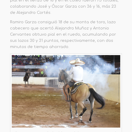
pial en el lienzo de 18 y en el coleo fueron 75 totales,
colaborando José y Óscar Garza con 36 y 16, más 23
de Alejandro Cortés.
Ramiro Garza consiguió 18 de su monta de toro, lazo
cabecero que acertó Alejandro Muñoz y Antonio
Cervantes obtuvo pial en el ruedo, acumulando por
sus lazos 30 y 31 puntos, respectivamente, con dos
minutos de tiempo ahorrado.