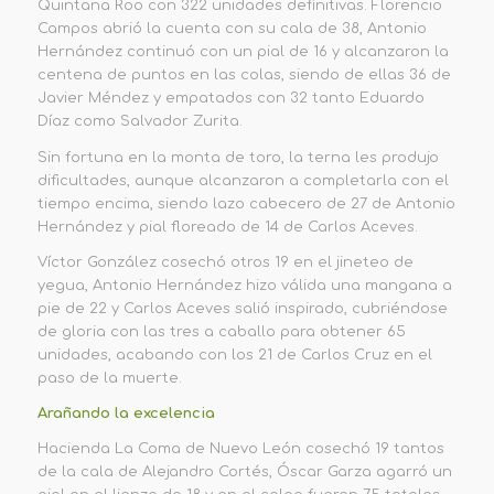
Quintana Roo con 322 unidades definitivas. Florencio
Campos abrió la cuenta con su cala de 38, Antonio
Hernández continuó con un pial de 16 y alcanzaron la
centena de puntos en las colas, siendo de ellas 36 de
Javier Méndez y empatados con 32 tanto Eduardo
Díaz como Salvador Zurita.
Sin fortuna en la monta de toro, la terna les produjo
dificultades, aunque alcanzaron a completarla con el
tiempo encima, siendo lazo cabecero de 27 de Antonio
Hernández y pial floreado de 14 de Carlos Aceves.
Víctor González cosechó otros 19 en el jineteo de
yegua, Antonio Hernández hizo válida una mangana a
pie de 22 y Carlos Aceves salió inspirado, cubriéndose
de gloria con las tres a caballo para obtener 65
unidades, acabando con los 21 de Carlos Cruz en el
paso de la muerte.
Arañando la excelencia
Hacienda La Coma de Nuevo León cosechó 19 tantos
de la cala de Alejandro Cortés, Óscar Garza agarró un