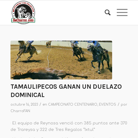
TAMAULIPECOS GANAN UN DUELAZO
DOMINICAL
/
/
octubre 16, 2023
en
CAMPEONATO CENTENARIO
,
EVENTOS
por
CharroFAN
· El equipo de Reynosa venció con 385 puntos ante 370
de Trareysa y 322 de Tres Regalos “Ixtul”