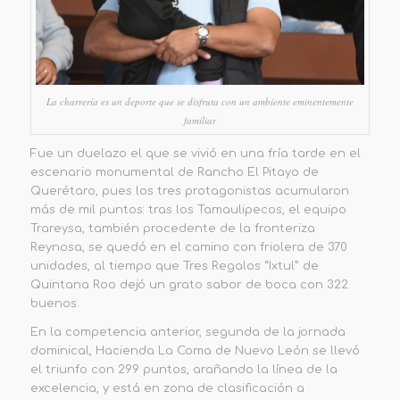
La charrería es un deporte que se disfruta con un ambiente eminentemente
familiar
Fue un duelazo el que se vivió en una fría tarde en el
escenario monumental de Rancho El Pitayo de
Querétaro, pues los tres protagonistas acumularon
más de mil puntos: tras los Tamaulipecos, el equipo
Trareysa, también procedente de la fronteriza
Reynosa, se quedó en el camino con friolera de 370
unidades, al tiempo que Tres Regalos “Ixtul” de
Quintana Roo dejó un grato sabor de boca con 322
buenos.
En la competencia anterior, segunda de la jornada
dominical, Hacienda La Coma de Nuevo León se llevó
el triunfo con 299 puntos, arañando la línea de la
excelencia, y está en zona de clasificación a