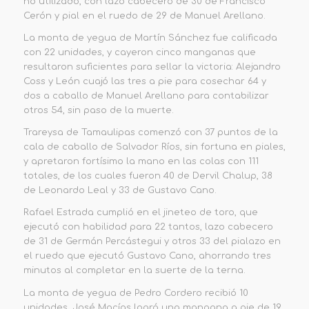
no utilizado, con lazo cabecero de 30 de Francisco
Cerón y pial en el ruedo de 29 de Manuel Arellano.
La monta de yegua de Martín Sánchez fue calificada
con 22 unidades, y cayeron cinco manganas que
resultaron suficientes para sellar la victoria: Alejandro
Coss y León cuajó las tres a pie para cosechar 64 y
dos a caballo de Manuel Arellano para contabilizar
otros 54, sin paso de la muerte.
Trareysa de Tamaulipas comenzó con 37 puntos de la
cala de caballo de Salvador Ríos, sin fortuna en piales,
y apretaron fortísimo la mano en las colas con 111
totales, de los cuales fueron 40 de Dervil Chalup, 38
de Leonardo Leal y 33 de Gustavo Cano.
Rafael Estrada cumplió en el jineteo de toro, que
ejecutó con habilidad para 22 tantos, lazo cabecero
de 31 de Germán Percástegui y otros 33 del pialazo en
el ruedo que ejecutó Gustavo Cano, ahorrando tres
minutos al completar en la suerte de la terna.
La monta de yegua de Pedro Cordero recibió 10
unidades, José Macías logró una mangana a pie de 19,