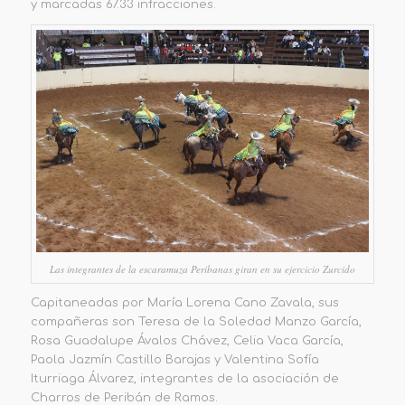
y marcadas 67.33 infracciones.
Las integrantes de la escaramuza Peribanas giran en su ejercicio Zurcido
Capitaneadas por María Lorena Cano Zavala, sus
compañeras son Teresa de la Soledad Manzo García,
Rosa Guadalupe Ávalos Chávez, Celia Vaca García,
Paola Jazmín Castillo Barajas y Valentina Sofía
Iturriaga Álvarez, integrantes de la asociación de
Charros de Peribán de Ramos.