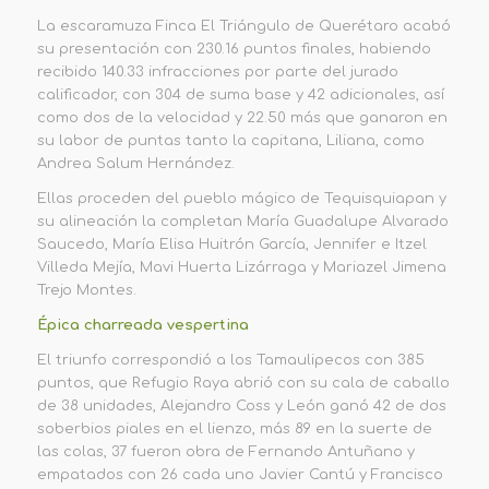
La escaramuza Finca El Triángulo de Querétaro acabó
su presentación con 230.16 puntos finales, habiendo
recibido 140.33 infracciones por parte del jurado
calificador, con 304 de suma base y 42 adicionales, así
como dos de la velocidad y 22.50 más que ganaron en
su labor de puntas tanto la capitana, Liliana, como
Andrea Salum Hernández.
Ellas proceden del pueblo mágico de Tequisquiapan y
su alineación la completan María Guadalupe Alvarado
Saucedo, María Elisa Huitrón García, Jennifer e Itzel
Villeda Mejía, Mavi Huerta Lizárraga y Mariazel Jimena
Trejo Montes.
Épica charreada vespertina
El triunfo correspondió a los Tamaulipecos con 385
puntos, que Refugio Raya abrió con su cala de caballo
de 38 unidades, Alejandro Coss y León ganó 42 de dos
soberbios piales en el lienzo, más 89 en la suerte de
las colas, 37 fueron obra de Fernando Antuñano y
empatados con 26 cada uno Javier Cantú y Francisco