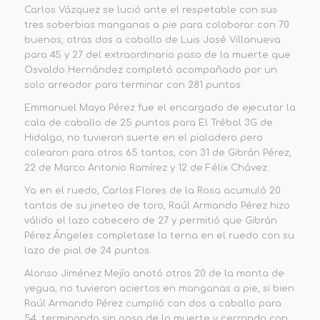
Carlos Vázquez se lució ante el respetable con sus
tres soberbias manganas a pie para colaborar con 70
buenos, otras dos a caballo de Luis José Villanueva
para 45 y 27 del extraordinario paso de la muerte que
Osvaldo Hernández completó acompañado por un
solo arreador para terminar con 281 puntos.
Emmanuel Maya Pérez fue el encargado de ejecutar la
cala de caballo de 25 puntos para El Trébol 3G de
Hidalgo, no tuvieron suerte en el pialadero pero
colearon para otros 65 tantos, con 31 de Gibrán Pérez,
22 de Marco Antonio Ramírez y 12 de Félix Chávez.
Ya en el ruedo, Carlos Flores de la Rosa acumuló 20
tantos de su jineteo de toro, Raúl Armando Pérez hizo
válido el lazo cabecero de 27 y permitió que Gibrán
Pérez Ángeles completase la terna en el ruedo con su
lazo de pial de 24 puntos.
Alonso Jiménez Mejía anotó otros 20 de la monta de
yegua, no tuvieron aciertos en manganas a pie, si bien
Raúl Armando Pérez cumplió con dos a caballo para
54, terminando sin paso de la muerte y cerrando con