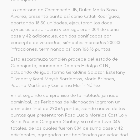
La capitana de Cocomacán JB, Dulce María Sosa
Álvarez, presentó punta así como Citlali Rodríguez,
aportando 18.50 unidades; ejecutaron los doce
ejercicios de su rutina y consiguieron 304 de suma
base y 42 adicionales, con dos bonificados por
concepto de velocidad, siéndoles marcadas 200.33
infracciones, terminando así con 166.16 puntos.
Esta escaramuza también procede del estado de
Guanajuato, oriunda de Dolores Hidalgo C.I.N.,
actuando de igual forma Geraldine Salazar, Estefany
Elizabet y Karol Mayté Barrientos, Maria Briones,
Paulina Martínez y Camerina Morín Núñez.
En el segundo compromiso de la nublada jornada
dominical, las Peribanas de Michoacán lograron un
promedio final de 290.66 puntos, siendo nueve de las
puntas que presentaron Rosa Lucía Morelos Castillo y
Karla Paulina Oseguera Garibay; su rutina tuvo 346
totales, de los cuales fueron 304 de suma base y 42
adicionales, agregados tres bonificados por velocidad