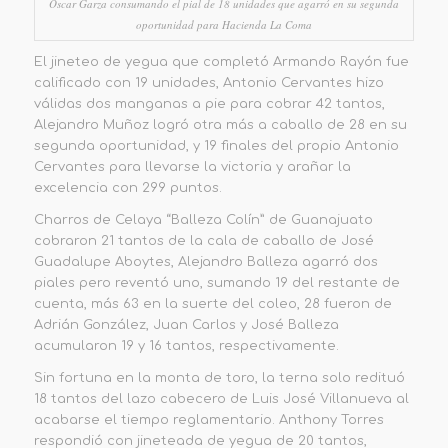
Óscar Garza consumando el pial de 18 unidades que agarró en su segunda
oportunidad para Hacienda La Coma
El jineteo de yegua que completó Armando Rayón fue
calificado con 19 unidades, Antonio Cervantes hizo
válidas dos manganas a pie para cobrar 42 tantos,
Alejandro Muñoz logró otra más a caballo de 28 en su
segunda oportunidad, y 19 finales del propio Antonio
Cervantes para llevarse la victoria y arañar la
excelencia con 299 puntos.
Charros de Celaya “Balleza Colín” de Guanajuato
cobraron 21 tantos de la cala de caballo de José
Guadalupe Aboytes, Alejandro Balleza agarró dos
piales pero reventó uno, sumando 19 del restante de
cuenta, más 63 en la suerte del coleo, 28 fueron de
Adrián González, Juan Carlos y José Balleza
acumularon 19 y 16 tantos, respectivamente.
Sin fortuna en la monta de toro, la terna solo redituó
18 tantos del lazo cabecero de Luis José Villanueva al
acabarse el tiempo reglamentario. Anthony Torres
respondió con jineteada de yegua de 20 tantos,