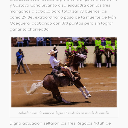
y Gustavo Cano levantó a su escuadra con las tres
manganas a caballo para totalizar 78 buenos, así
como 29 del extraordinario paso de la muerte de Iván
Oceguera, acabando con 370 puntos pero sin lograr
ganar la charreada.
Salvador Ríos, de Trareysa, logró 37 unidades en su cala de caballo
Digna actuación sellaron los Tres Regalos “Ixtul” de