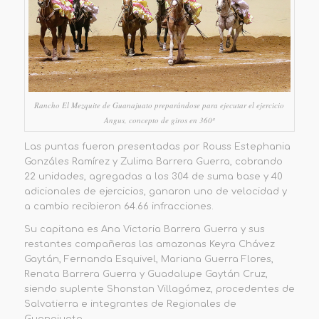
Rancho El Mezquite de Guanajuato preparándose para ejecutar el ejercicio
Angus, concepto de giros en 360º
Las puntas fueron presentadas por Rouss Estephania
Gonzáles Ramírez y Zulima Barrera Guerra, cobrando
22 unidades, agregadas a los 304 de suma base y 40
adicionales de ejercicios, ganaron uno de velocidad y
a cambio recibieron 64.66 infracciones.
Su capitana es Ana Victoria Barrera Guerra y sus
restantes compañeras las amazonas Keyra Chávez
Gaytán, Fernanda Esquivel, Mariana Guerra Flores,
Renata Barrera Guerra y Guadalupe Gaytán Cruz,
siendo suplente Shonstan Villagómez, procedentes de
Salvatierra e integrantes de Regionales de
Guanajuato.