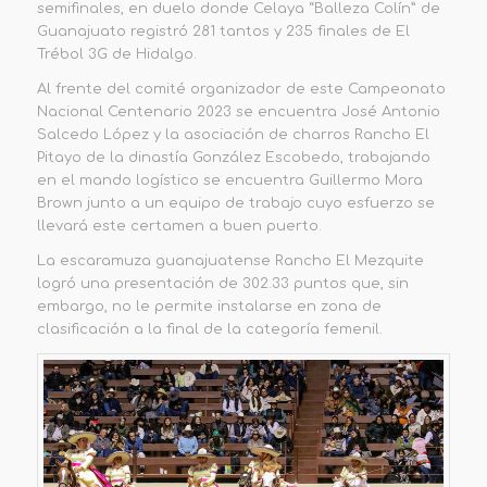
semifinales, en duelo donde Celaya “Balleza Colín” de
Guanajuato registró 281 tantos y 235 finales de El
Trébol 3G de Hidalgo.
Al frente del comité organizador de este Campeonato
Nacional Centenario 2023 se encuentra José Antonio
Salcedo López y la asociación de charros Rancho El
Pitayo de la dinastía González Escobedo, trabajando
en el mando logístico se encuentra Guillermo Mora
Brown junto a un equipo de trabajo cuyo esfuerzo se
llevará este certamen a buen puerto.
La escaramuza guanajuatense Rancho El Mezquite
logró una presentación de 302.33 puntos que, sin
embargo, no le permite instalarse en zona de
clasificación a la final de la categoría femenil.