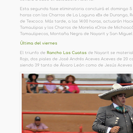
Esta segunda fase eliminatoria concluirá el domingo 5 
horas con los Charros de La Laguna «B» de Durango, R
de Texcoco. Más tarde, a las 14:00 horas, actuarán H
Tamaulipas y los Charros de Morelia «Oro» de Michoacán
Tamaulipecos, Montaña Negra de Nayarit y San Miguel 
Última del viernes
El triunfo de
Rancho Las Cuatas
de Nayarit se material
Rojo, dos piales de José Andrés Aceves Aceves de 20 c
siendo 39 tanto de Álvaro León como de Jesús Aceves 