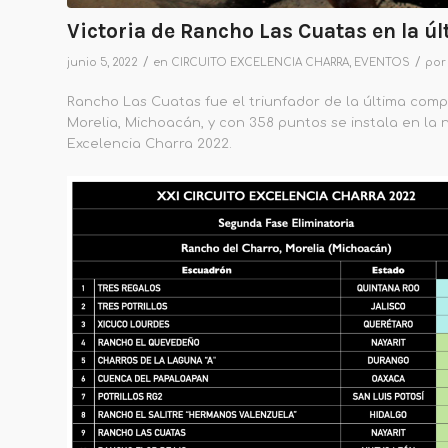
Victoria de Rancho Las Cuatas en la ú
/
/
junio 5, 2022
en
CIRCUITO EXCELENCIA CHARRA
,
EVENTOS
po
Rancho Las Cuatas fue el triunfador de la última com
Morelia, Michoacán, y con 358 puntos se instala en la 
Excelencia Charra 2022.