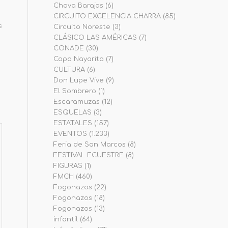
Chava Barajas
(6)
CIRCUITO EXCELENCIA CHARRA
(85)
s
Circuito Noreste
(3)
CLÁSICO LAS AMÉRICAS
(7)
CONADE
(30)
Copa Nayarita
(7)
CULTURA
(6)
Don Lupe Vive
(9)
El Sombrero
(1)
Escaramuzas
(12)
ESQUELAS
(3)
ESTATALES
(157)
EVENTOS
(1.233)
Feria de San Marcos
(8)
FESTIVAL ECUESTRE
(8)
FIGURAS
(1)
FMCH
(460)
Fogonazos
(22)
Fogonazos
(18)
Fogonazos
(13)
infantil
(64)