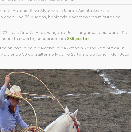
 toro, Antonio Silva Álvarez y Eduardo Acosta Asensio
do cada uno 32 buenos, habiendo ahorrado tres minutos del
ó 22, José Andrés Aceves agarró dos manganas a pie para 49 y
paso de la muerte, acabando con
358 puntos
.
entación con la cala de caballo de Antonio Rosas Ramírez de 35
n 70, siendo 30 de Guillermo Muciño 20 tanto de Adrián Mendoza