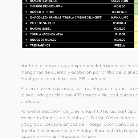
Junto a los nayaritas, campeones defensores de este 
manganas de cuenta y acabaron por arriba de la línea
Hidalgo cerraron lejos, con 219 unidades.
Al cierre de esta jornada, los Tres Regalos mantienen el
la segunda posición con 409 tantos y Xicuco-Lourdes d
unidades.
Para este sábado 4 de junio, a las 11:00 horas, partic
Hacienda Tamariz de Puebla y El Perrón QH de Veracruz;
y Sagrado Corazón, ambos de Hidalgo, acompañados por 
Rancho Las Amazonas de Hidalgo, Rancho Perla Negra d
llevará a cabo el Coleadero Abierto.