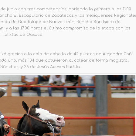
de junio con tres competencias, abriendo la primera a las 11:00
ancho El Escapulario de Zacatecas y los mexiquenses Regionale
acienda de Guadalupe de Nuevo León, Rancho San Isidro de
, y a las 17:00 horas el último compromiso de la etapa con los
Tlalixtac de Oaxaca.
izó gracias a la cala de caballo de 42 puntos de Alejandro Goñi
ada uno, más 104 que obtuvieron al colear de forma magistral,
Sánchez, y 26 de Jesús Aceves Padilla.