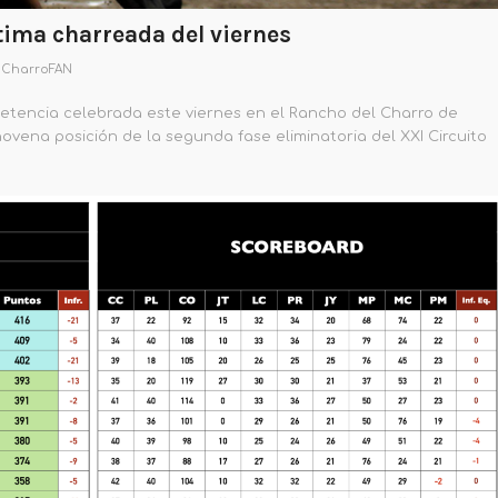
ltima charreada del viernes
r
CharroFAN
petencia celebrada este viernes en el Rancho del Charro de
novena posición de la segunda fase eliminatoria del XXI Circuito