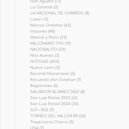
Iván Agüero
(71)
La Colonial
(2)
LA NACIONAL DE CHARROS
(8)
Luisa I
(3)
Marcos Ordoñez
(42)
mayores
(48)
Mezcal y Plata
(22)
MILLONARIO THV
(19)
NACIONALITO
(59)
Nito Aceves
(3)
NOTICIAS
(405)
Nuevo Leon
(5)
Records Nacionales
(2)
Recuerdo don Esteban
(1)
Regionales
(6)
SALVADOR ALVAREZ DÍAZ
(8)
San Luis Potosi 2023
(61)
San Luis Potosí 2024
(35)
SLP – RG2
(9)
TORNEO DEL MILLON RP
(26)
Trayectoria Charra
(5)
USA
(7)