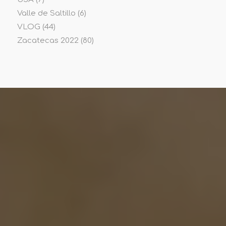
Valle de Saltillo
(6)
VLOG
(44)
Zacatecas 2022
(80)