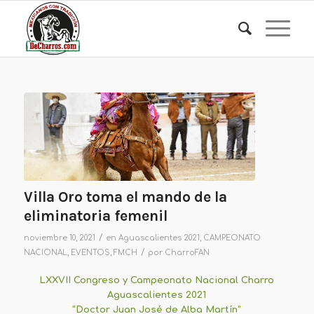
Villa Oro toma el mando de la
eliminatoria femenil
/
noviembre 10, 2021
en
Aguascalientes 2021
,
CAMPEONATO
/
NACIONAL
,
EVENTOS
,
FMCH
por
CharroFAN
LXXVII Congreso y Campeonato Nacional Charro
Aguascalientes 2021
“Doctor Juan José de Alba Martín”