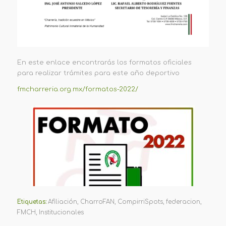
En este enlace encontrarás los formatos oficiales
para realizar trámites para este año deportivo
fmcharreria.org.mx/formatos-2022/
Etiquetas:
Afiliación
,
CharroFAN
,
CompirriSpots
,
federacion
,
FMCH
,
Institucionales