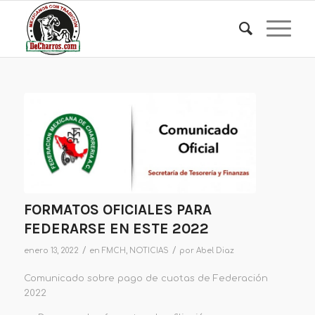
FORMATOS OFICIALES PARA
FEDERARSE EN ESTE 2022
/
/
enero 13, 2022
en
FMCH
,
NOTICIAS
por
Abel Diaz
Comunicado sobre pago de cuotas de Federación
2022