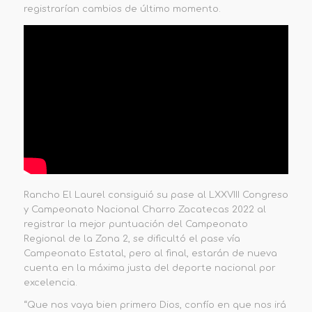
registrarían cambios de último momento.
Rancho El Laurel consiguió su pase al LXXVIII Congreso
y Campeonato Nacional Charro Zacatecas 2022 al
registrar la mejor puntuación del Campeonato
Regional de la Zona 2, se dificultó el pase vía
Campeonato Estatal, pero al final, estarán de nueva
cuenta en la máxima justa del deporte nacional por
excelencia.
“Que nos vaya bien primero Dios, confío en que nos irá