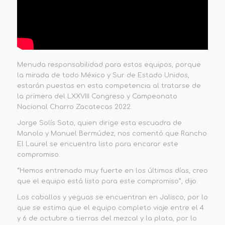
Menuda responsabilidad para estos equipos, porque
la mirada de todo México y Sur de Estado Unidos,
estarán puestas en esta competencia al tratarse de
la primera del LXXVIII Congreso y Campeonato
Nacional Charro Zacatecas 2022.
Jorge Solís Soto, quien dirige esta escuadra de
Manolo y Manuel Bermúdez, nos comentó que Rancho
El Laurel se encuentra listo para encarar este
compromiso.
“Hemos entrenado muy fuerte en los últimos días, creo
que el equipo está listo para este compromiso”, dijo.
Los caballos y yeguas se encuentran en Jalisco, por lo
que se estima que el equipo completo viaje entre el 4
y 6 de octubre a tierras del mezcal y la plata, por lo