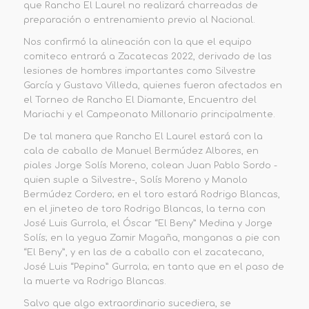
que Rancho El Laurel no realizará charreadas de
preparación o entrenamiento previo al Nacional.
Nos confirmó la alineación con la que el equipo
comiteco entrará a Zacatecas 2022, derivado de las
lesiones de hombres importantes como Silvestre
García y Gustavo Villeda, quienes fueron afectados en
el Torneo de Rancho El Diamante, Encuentro del
Mariachi y el Campeonato Millonario principalmente.
De tal manera que Rancho El Laurel estará con la
cala de caballo de Manuel Bermúdez Albores, en
piales Jorge Solís Moreno, colean Juan Pablo Sordo -
quien suple a Silvestre-, Solís Moreno y Manolo
Bermúdez Cordero; en el toro estará Rodrigo Blancas,
en el jineteo de toro Rodrigo Blancas, la terna con
José Luis Gurrola, el Óscar “El Beny” Medina y Jorge
Solís; en la yegua Zamir Magaña, manganas a pie con
“El Beny”, y en las de a caballo con el zacatecano,
José Luis “Pepino” Gurrola; en tanto que en el paso de
la muerte va Rodrigo Blancas.
Salvo que algo extraordinario sucediera, se