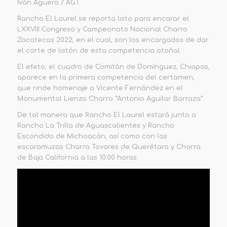
Iván Agüero / AGT
Rancho El Laurel se reporta listo para encarar el
LXXVIII Congreso y Campeonato Nacional Charro
Zacatecas 2022, en el cual, son los encargados de dar
el corte de listón de esta competencia otoñal.
El efeto, el cuadro de Comitán de Domínguez, Chiapas,
aparece en la primera competencia del certamen,
que rinde homenaje a Vicente Fernández en el
Monumental Lienzo Charro “Antonio Aguilar Barraza”.
De tal manera que Rancho El Laurel estará junto a
Rancho La Trilla de Aguascalientes y Rancho
Escondido de Michoacán, así como con las
escaramuzas Charra Tovares de Querétaro y Charra
de Baja California a las 10:00 horas.