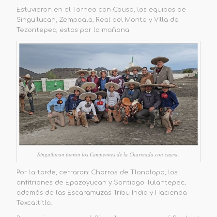
Estuvieron en el Torneo con Causa, los equipos de
Singuilucan, Zempoala, Real del Monte y Villa de
Tezontepec, estos por la mañana.
Singuilucan fueron los Campeones de la Charreada con causa.
Por la tarde, cerraron: Charros de Tlanalapa, los
anfitriones de Epazoyucan y Santiago Tulantepec,
además de las Escaramuzas Tribu India y Hacienda
Texcaltitla.