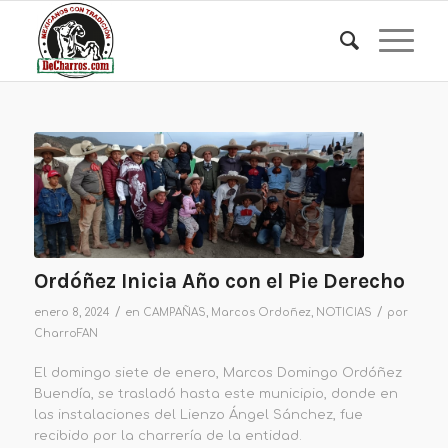
Ordóñez Inicia Año con el Pie Derecho
/
/
enero 8, 2024
en
CAMPAÑAS
,
Marcos Ordoñez
,
NOTICIAS
por
CharroFAN
El domingo siete de enero, Marcos Domingo Ordóñez
Buendía, se trasladó hasta este municipio, donde en
las instalaciones del Lienzo Ángel Sánchez, fue
recibido por la charrería de la entidad.