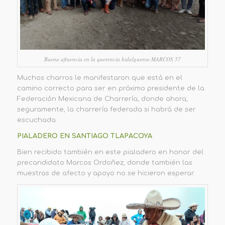
Buena afluencia en la querencia hidalguense.MARCOS 57
Muchos charros le manifestaron que está en el
camino correcto para ser en próximo presidente de la
Federación Mexicana de Charrería, donde ahora,
seguramente, la charrería federada si habrá de ser
escuchada.
PIALADERO EN SANTIAGO TLAPACOYA
Bien recibido también en este pialadero en honor del
precandidato Marcos Ordoñez, donde también las
muestras de afecto y apoyo no se hicieron esperar.