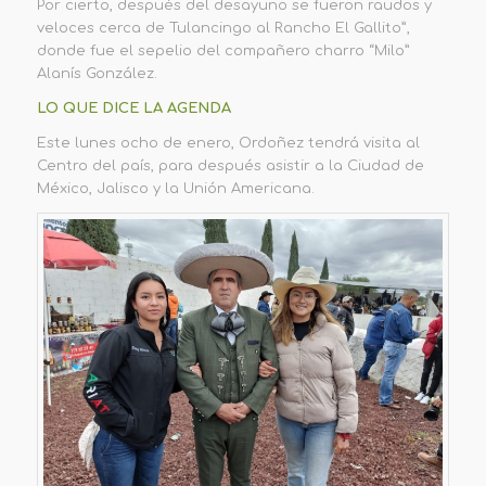
Por cierto, después del desayuno se fueron raudos y
veloces cerca de Tulancingo al Rancho El Gallito”,
donde fue el sepelio del compañero charro “Milo”
Alanís González.
LO QUE DICE LA AGENDA
Este lunes ocho de enero, Ordoñez tendrá visita al
Centro del país, para después asistir a la Ciudad de
México, Jalisco y la Unión Americana.