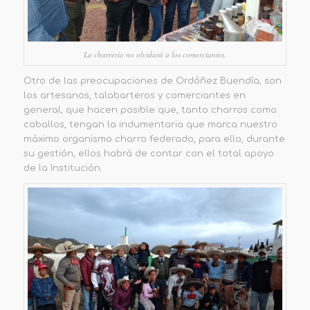
La charrería no olvidará a los comerciantes.
Otro de las preocupaciones de Ordóñez Buendía, son
los artesanos, talabarteros y comerciantes en
general, que hacen posible que, tanto charros como
caballos, tengan la indumentaria que marca nuestro
máximo organismo charro federado, para ello, durante
su gestión, ellos habrá de contar con el total apoyo
de la Institución.