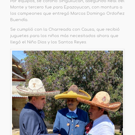
Por equipos, se coronó Singuilucan, asegundó Real del
Monte y tercero fue para Epazoyucan, con montura a
los campeones que entregó Marcos Domingo Ordoñez
Buendía.
Se cumplió con la Charreada con Causa, que recibió
juguetes para los niños más necesitados ahora que
llegó el Niño Dios y los Santos Reyes.