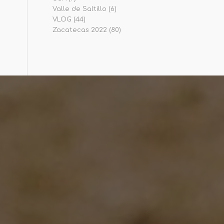
Valle de Saltillo
(6)
VLOG
(44)
Zacatecas 2022
(80)