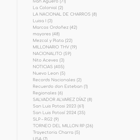
Iván Agüero
(71)
La Colonial
(2)
LA NACIONAL DE CHARROS
(8)
Luisa I
(3)
Marcos Ordoñez
(42)
mayores
(48)
Mezcal y Plata
(22)
MILLONARIO THV
(19)
NACIONALITO
(59)
Nito Aceves
(3)
NOTICIAS
(405)
Nuevo Leon
(5)
Records Nacionales
(2)
Recuerdo don Esteban
(1)
Regionales
(6)
SALVADOR ALVAREZ DÍAZ
(8)
San Luis Potosi 2023
(61)
San Luis Potosí 2024
(35)
SLP – RG2
(9)
TORNEO DEL MILLON RP
(26)
Trayectoria Charra
(5)
USA
(7)