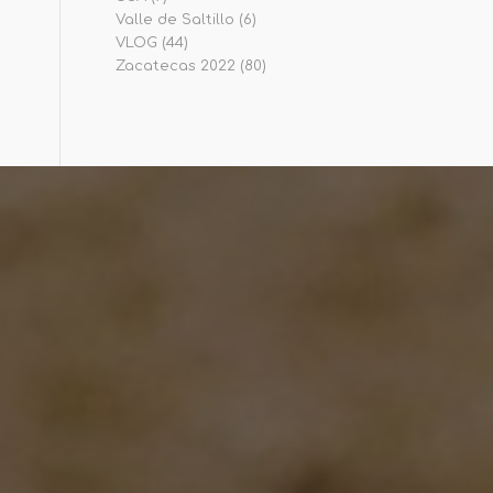
Valle de Saltillo
(6)
VLOG
(44)
Zacatecas 2022
(80)