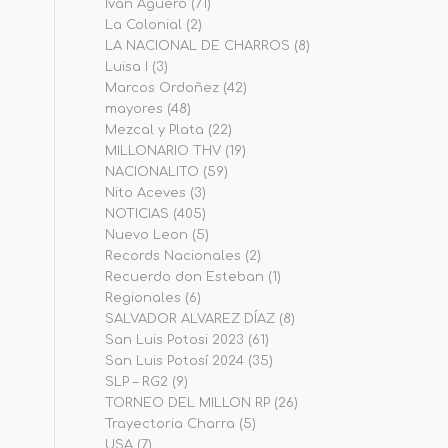
Iván Agüero
(71)
La Colonial
(2)
LA NACIONAL DE CHARROS
(8)
Luisa I
(3)
Marcos Ordoñez
(42)
mayores
(48)
Mezcal y Plata
(22)
MILLONARIO THV
(19)
NACIONALITO
(59)
Nito Aceves
(3)
NOTICIAS
(405)
Nuevo Leon
(5)
Records Nacionales
(2)
Recuerdo don Esteban
(1)
Regionales
(6)
SALVADOR ALVAREZ DÍAZ
(8)
San Luis Potosi 2023
(61)
San Luis Potosí 2024
(35)
SLP – RG2
(9)
TORNEO DEL MILLON RP
(26)
Trayectoria Charra
(5)
USA
(7)