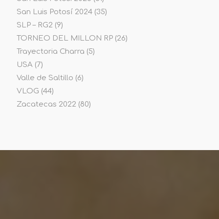
San Luis Potosí 2024
(35)
SLP – RG2
(9)
TORNEO DEL MILLON RP
(26)
Trayectoria Charra
(5)
USA
(7)
Valle de Saltillo
(6)
VLOG
(44)
Zacatecas 2022
(80)