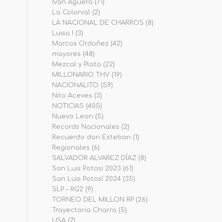
Iván Agüero
(71)
La Colonial
(2)
LA NACIONAL DE CHARROS
(8)
Luisa I
(3)
Marcos Ordoñez
(42)
mayores
(48)
Mezcal y Plata
(22)
MILLONARIO THV
(19)
NACIONALITO
(59)
Nito Aceves
(3)
NOTICIAS
(405)
Nuevo Leon
(5)
Records Nacionales
(2)
Recuerdo don Esteban
(1)
Regionales
(6)
SALVADOR ALVAREZ DÍAZ
(8)
San Luis Potosi 2023
(61)
San Luis Potosí 2024
(35)
SLP – RG2
(9)
TORNEO DEL MILLON RP
(26)
Trayectoria Charra
(5)
USA
(7)