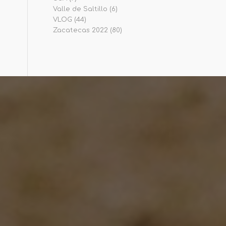
Valle de Saltillo
(6)
VLOG
(44)
Zacatecas 2022
(80)