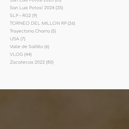
San Luis Potosi 2023
(61)
San Luis Potosí 2024
(35)
SLP – RG2
(9)
TORNEO DEL MILLON RP
(26)
Trayectoria Charra
(5)
USA
(7)
Valle de Saltillo
(6)
VLOG
(44)
Zacatecas 2022
(80)