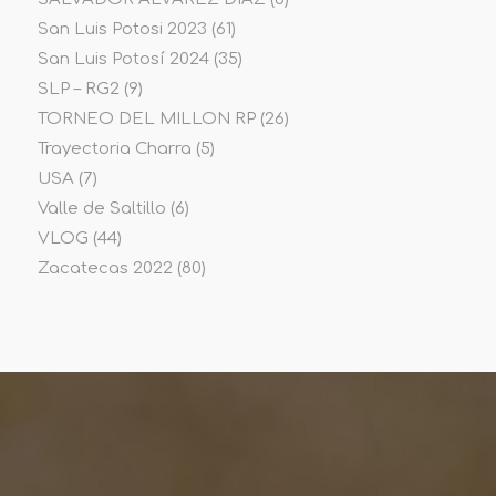
San Luis Potosi 2023
(61)
San Luis Potosí 2024
(35)
SLP – RG2
(9)
TORNEO DEL MILLON RP
(26)
Trayectoria Charra
(5)
USA
(7)
Valle de Saltillo
(6)
VLOG
(44)
Zacatecas 2022
(80)