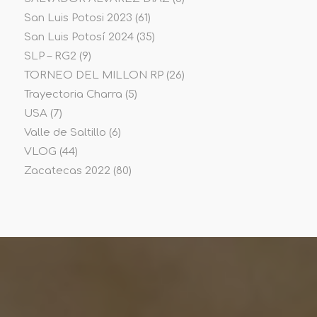
San Luis Potosi 2023
(61)
San Luis Potosí 2024
(35)
SLP – RG2
(9)
TORNEO DEL MILLON RP
(26)
Trayectoria Charra
(5)
USA
(7)
Valle de Saltillo
(6)
VLOG
(44)
Zacatecas 2022
(80)