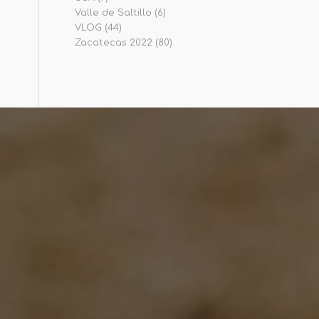
Valle de Saltillo
(6)
VLOG
(44)
Zacatecas 2022
(80)