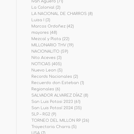
Iván Agüero
(71)
La Colonial
(2)
LA NACIONAL DE CHARROS
(8)
Luisa I
(3)
Marcos Ordoñez
(42)
mayores
(48)
Mezcal y Plata
(22)
MILLONARIO THV
(19)
NACIONALITO
(59)
Nito Aceves
(3)
NOTICIAS
(405)
Nuevo Leon
(5)
Records Nacionales
(2)
Recuerdo don Esteban
(1)
Regionales
(6)
SALVADOR ALVAREZ DÍAZ
(8)
San Luis Potosi 2023
(61)
San Luis Potosí 2024
(35)
SLP – RG2
(9)
TORNEO DEL MILLON RP
(26)
Trayectoria Charra
(5)
USA
(7)