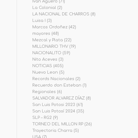
Iván Agüero
(71)
La Colonial
(2)
LA NACIONAL DE CHARROS
(8)
Luisa I
(3)
Marcos Ordoñez
(42)
mayores
(48)
Mezcal y Plata
(22)
MILLONARIO THV
(19)
NACIONALITO
(59)
Nito Aceves
(3)
NOTICIAS
(405)
Nuevo Leon
(5)
Records Nacionales
(2)
Recuerdo don Esteban
(1)
Regionales
(6)
SALVADOR ALVAREZ DÍAZ
(8)
San Luis Potosi 2023
(61)
San Luis Potosí 2024
(35)
SLP – RG2
(9)
TORNEO DEL MILLON RP
(26)
Trayectoria Charra
(5)
USA
(7)