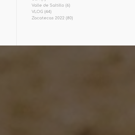
Valle de Saltillo
(6)
VLOG
(44)
Zacatecas 2022
(80)