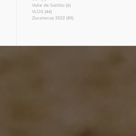
Valle de Saltillo
(6)
VLOG
(44)
Zacatecas 2022
(80)