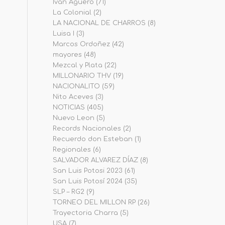
Iván Agüero
(71)
La Colonial
(2)
LA NACIONAL DE CHARROS
(8)
Luisa I
(3)
Marcos Ordoñez
(42)
mayores
(48)
Mezcal y Plata
(22)
MILLONARIO THV
(19)
NACIONALITO
(59)
Nito Aceves
(3)
NOTICIAS
(405)
Nuevo Leon
(5)
Records Nacionales
(2)
Recuerdo don Esteban
(1)
Regionales
(6)
SALVADOR ALVAREZ DÍAZ
(8)
San Luis Potosi 2023
(61)
San Luis Potosí 2024
(35)
SLP – RG2
(9)
TORNEO DEL MILLON RP
(26)
Trayectoria Charra
(5)
USA
(7)