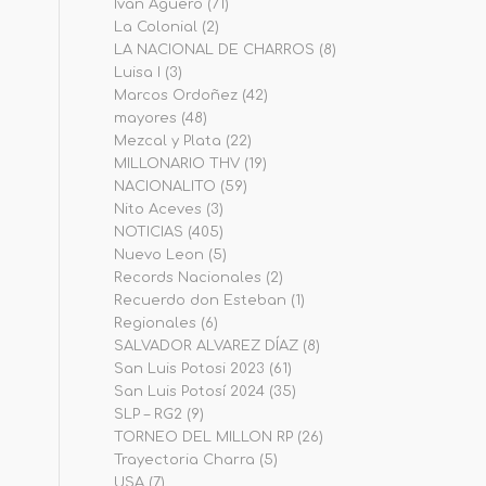
Iván Agüero
(71)
La Colonial
(2)
LA NACIONAL DE CHARROS
(8)
Luisa I
(3)
Marcos Ordoñez
(42)
mayores
(48)
Mezcal y Plata
(22)
MILLONARIO THV
(19)
NACIONALITO
(59)
Nito Aceves
(3)
NOTICIAS
(405)
Nuevo Leon
(5)
Records Nacionales
(2)
Recuerdo don Esteban
(1)
Regionales
(6)
SALVADOR ALVAREZ DÍAZ
(8)
San Luis Potosi 2023
(61)
San Luis Potosí 2024
(35)
SLP – RG2
(9)
TORNEO DEL MILLON RP
(26)
Trayectoria Charra
(5)
USA
(7)