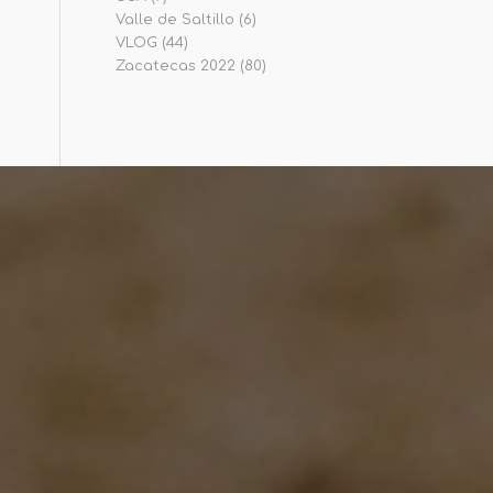
Valle de Saltillo
(6)
VLOG
(44)
Zacatecas 2022
(80)