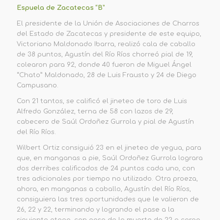
Espuela de Zacatecas “B”
El presidente de la Unión de Asociaciones de Charros
del Estado de Zacatecas y presidente de este equipo,
Victoriano Maldonado Ibarra
, realizó cala de caballo
de 38 puntos, Agustín del Río Ríos chorreó pial de 19,
colearon para 92, donde 40 fueron de Miguel Ángel
“Chato” Maldonado,
28 de Luis Frausto y 24 de Diego
Campusano.
Con 21 tantos, se calificó el jineteo de toro de Luis
Alfredo González, terna de 58 con lazos de 29,
cabecero de Saúl Ordoñez Gurrola y pial de Agustín
del Río Ríos.
Wilbert
Ortiz consiguió 23 en el jineteo de yegua, para
que, en manganas a pie, Saúl Ordoñez Gurrola lograra
dos derribes calificados de 24 puntos cada uno, con
tres adicionales por tiempo no utilizado. Otra proeza,
ahora, en manganas a caballo, Agustín del Río Ríos,
consiguiera las tres oportunidades que le valieron de
26, 22 y 22, terminando y logrando el pase a la
siguiente etapa, con paso de la muerte de 22 a cargo