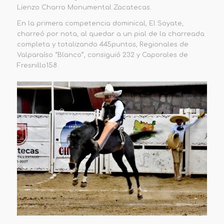
Lienzo Charro Monumental Zacatecas.
En la primera
competencia
dominical, El Soyate,
charreó por nota, al quedar a un pial de la charreada
completa y totalizando
445
puntos
, Regionales de
Valparaíso “Blanco”, consiguió 232 y Caporales de
Fresnillo158.