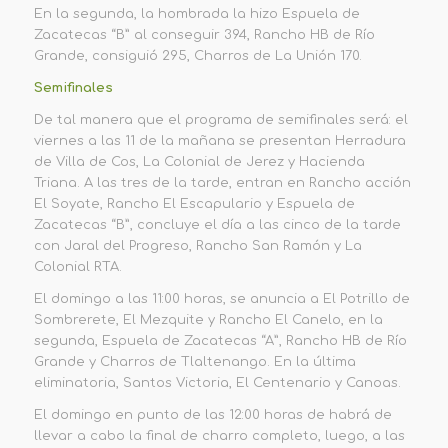
En la segunda, la hombrada la hizo Espuela de
Zacatecas “B” al conseguir 394, Rancho HB de Río
Grande, consiguió 295, Charros de La Unión 170.
Semifinales
De tal manera que el programa de semifinales será: el
viernes
a las 11 de la mañana se presentan Herradura
de Villa de Cos, La Colonial de Jerez y Hacienda
Triana. A las tres de la tarde, entran en Rancho acción
El Soyate, Rancho El Escapulario y Espuela de
Zacatecas “B”, concluye
el día a las cinco de la tarde
con Jaral del Progreso, Rancho San Ramón y La
Colonial RTA.
El domingo a las 11:00 horas, se anuncia a El Potrillo de
Sombrerete, El Mezquite y Rancho El Canelo, en la
segunda, Espuela de Zacatecas “A”, Rancho HB de Río
Grande y Charros de Tlaltenango.
En la última
eliminatoria, Santos Victoria, El Centenario y Canoas.
El domingo en punto de las 12:00 horas de habrá de
llevar a cabo la final de charro completo, luego, a las