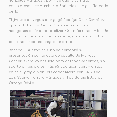
González Márquez y
p
ermitió
que la terna la
completas
e
José Humberto Bañuelos con pial floreado
de 17.
El jineteo de yegua que pegó Rodrigo Ortiz González
aportó 14 tantos,
Cecilio González cuajó dos
manganas a pie para totalizar 40, sin fortuna en las de
a caballo ni en paso de la muerte, ganando solo los
adicionales por concepto de arreo
.
Rancho El Alazán
de Sinaloa
comenzó su
presentación con la cala de caballo de Manuel
Gaspar Rivera Valenzuela para obtener 38 tantos, sin
suerte en los piales, más 65 que acumularon en las
colas el propio Manuel Gaspar Rivera con 34, 20 de
Luis Gabino Herrera Márquez y 11 de Sergio Eduardo
Ortega Dávila.