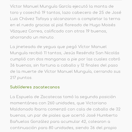
Víctor Manuel Munguía García ejecutó la monta de
toro y cosechó 19 tantos, lazo cabecero de 25 de José
Luis Chávez Tafoya y alcanzaron a completar la terna
en el ruedo gracias al pial floreado de Hugo Moisés
Vázquez Correa, c
a
lificado con otros 19 buenos,
ahorrando un minuto.
La jineteada de yegua que pegó Víctor Manuel
Mung
u
ía recibió 11 tantos, Jesús Reséndiz San Nicolás
cumplió con dos manganas a pie por las cuales cobró
36 buenos, sin fortuna a caballo y 12 finales del paso
de la muerte de Víctor Manuel Munguía, cerrando sus
217 puntos
.
Sublíderes zacatecanos
La
Espuela de Zacatecas
tomó la segunda posición
momentánea con
260 unidades
, que Victoriano
Maldonado Ibarra comenzó con cala de caballo de 32
buenos,
un par de piales que acertó José Humberto
Bañuelos González para acumular 42, colearon a
continuación para 80 unidades, siendo 36 del
propio