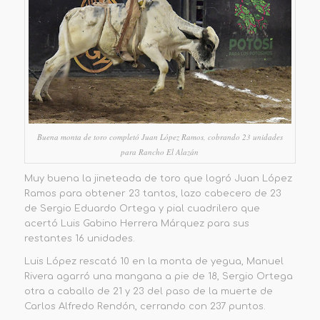
Buena monta de toro completó Juan López Ramos, cobrando 23 unidades
para Rancho El Alazán
Muy buena la jineteada de toro que logró Juan
López
Ramos
para obtener 23 tantos,
lazo
cabecero de 23
de Sergio Eduardo Ortega y pial cuadrilero que
acertó
Luis Gabino Herrera Márquez para sus
restantes 16 unidades.
Luis López rescató 10 en la monta de yegua,
Manuel
Rivera agarró una mangana a pie de 18, Sergio Ortega
otra a caballo de 21 y 23 del paso de la muerte de
Carlos Alfredo Rendón, cerrando con
237 puntos
.