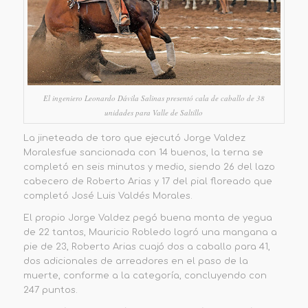
El ingeniero Leonardo Dávila Salinas presentó cala de caballo de 38
unidades para Valle de Saltillo
La jineteada de toro que ejecutó Jorge Valdez
Morales
fue sancionada con 14 buenos,
la terna se
completó en seis minutos y medio, siendo 26 del lazo
cabecero de Roberto Arias y 17 del pial floreado que
completó José Luis Valdés Morales.
El propio Jorge Valdez pegó buena monta de yegua
de 22 tantos, Mauricio Robledo logró una mangana a
pie de 23, Roberto Arias cuajó dos a caballo para 41,
dos adicionales de
arreadores en el paso de la
muerte, conforme a la categoría, concluyendo con
247 puntos
.