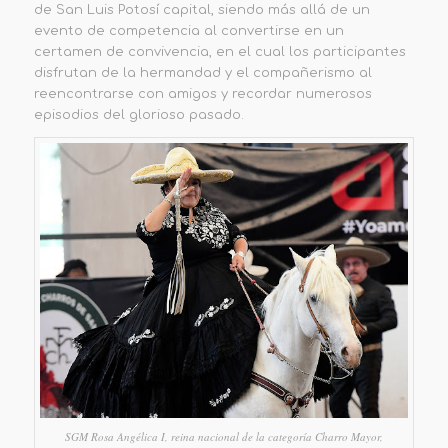
de San Luis Potosí capital,
siendo más allá de un
evento de competencia
al convertirse en
un
certamen de convivencia,
en el cual
los participantes
disfrutan de la hermandad y el compañerismo
al
reencontrarse con amigos
y recordar numerosos
episodios del glorioso pasado.
SGM Rosa Angélica I, reina nacional de la categoría Charro Mayor,