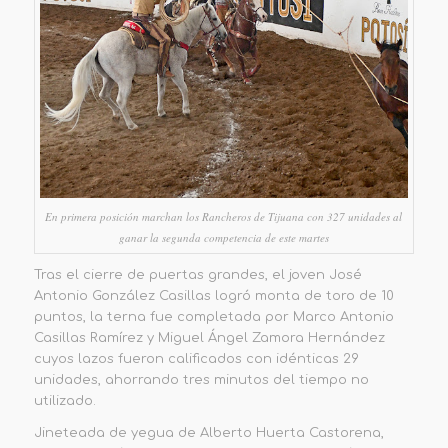
En primera posición marchan los Rancheros de Tijuana con 327 unidades al
ganar la segunda competencia de este martes
Tras el cierre de puertas grandes, el joven José
Antonio González Casillas logró monta de toro de 10
puntos,
la terna fue completada por Marco Antonio
Casillas Ramírez y Miguel Ángel Zamora Hernández
cuyos lazos fueron calificados con idénticas 29
unidades, ahorrando tres minutos del tiempo no
utilizado.
Jineteada de yegua de Alberto Huerta Castorena,