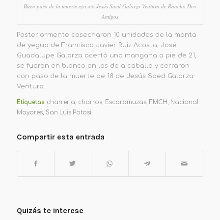
Buen paso de la muerte ejecutó Jesús Saed Galarza Ventura de Rancho Dos
Amigos
Posteriormente cosecharon 10 unidades de la monta
de yegua de
Francisco Javier Ruiz Acosta,
José
Guadalupe Galarza acertó una mangana a pie de 21,
se fueron en blanco en las de a caballo y cerraron
con paso de la muerte de 18 de Jesús Saed Galarza
Ventura.
Etiquetas:
charreria
,
charros
,
Escaramuzas
,
FMCH
,
Nacional
Mayores
,
San Luis Potosi
Compartir esta entrada
Quizás te interese