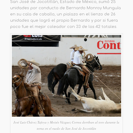
San José de Jocotitlán
, Estado de México,
sumó 25
unidades por conducto de Bernardo Monroy Munguía
en su cala de caballo,
un pialazo en el lienzo de 26
unidades
que logró el propio Bernardo y por si fuera
poco fue el mejor coleador con 33 de los 42 totales.
José Luis Chávez Tafoya y Moisés Vázquez Correa derriban al toro durante la
terna en el ruedo de San José de Jocotitlán