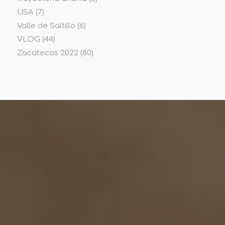
USA
(7)
Valle de Saltillo
(6)
VLOG
(44)
Zacatecas 2022
(80)