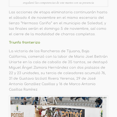
engalanó las competencias de este martes con su presencia
Las acciones de etapa eliminatoria continuarán hasta
el sábado 4 de noviembre en el mismo escenario del
lienzo “Hermoso Cariño” en el municipio de Soledad, y
las finales serán el domingo 5 de noviembre
, así como
el cierre de la modalidad de
charros completos
.
Triunfo
fronterizo
La victoria de los
Rancheros de Tijuana
, Baja
California,
comenzó con la labor de Mario Joel Beltrán
Uriarte
en la cala de caballo de 35 tantos,
se destapó
Miguel Ángel Zamora Hernández con dos pialazos de
22 y 23 unidades, su tercia de coleadores acumuló 76,
31 de Gustavo Izcóatl Rivera Yerenas,
29 de José
Antonio González Casillas y 16 de Marco Antonio
Casillas Ramírez.