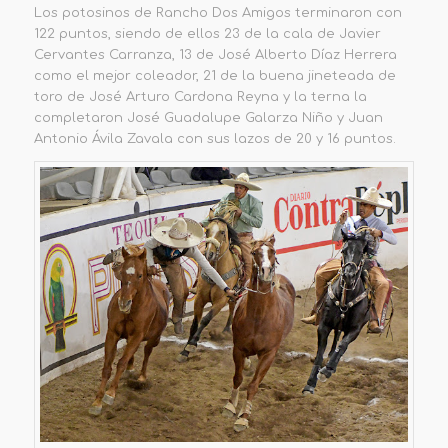
Los potosinos
de
Rancho Dos Amigos
terminaron con
122 puntos
, siendo de ellos 23 de la cala de Javier
Cervantes Carranza, 13 de José Alberto Díaz Herrera
como el mejor coleador, 21 de la buena jineteada de
toro de José Arturo Cardona Reyna y la terna la
completaron José Guadalupe Galarza Niño y
Juan
Antonio Ávila Zavala con sus lazos de 20 y 16 puntos.