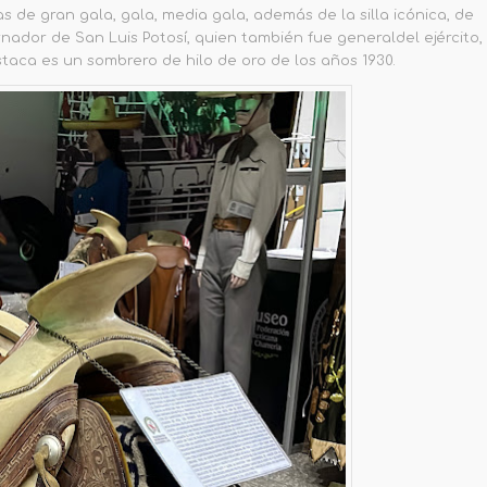
 de gran gala, gala, media gala, además de la silla icónica, de
ernador de San Luis Potosí, quien también fue
g
eneral
del ejército
,
staca es un sombrero de hilo de oro de los años 1930.