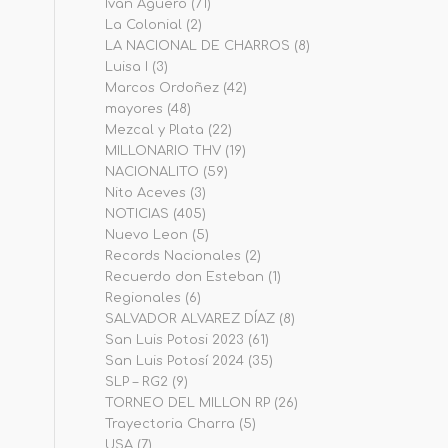
Iván Agüero
(71)
La Colonial
(2)
LA NACIONAL DE CHARROS
(8)
Luisa I
(3)
Marcos Ordoñez
(42)
mayores
(48)
Mezcal y Plata
(22)
MILLONARIO THV
(19)
NACIONALITO
(59)
Nito Aceves
(3)
NOTICIAS
(405)
Nuevo Leon
(5)
Records Nacionales
(2)
Recuerdo don Esteban
(1)
Regionales
(6)
SALVADOR ALVAREZ DÍAZ
(8)
San Luis Potosi 2023
(61)
San Luis Potosí 2024
(35)
SLP – RG2
(9)
TORNEO DEL MILLON RP
(26)
Trayectoria Charra
(5)
USA
(7)