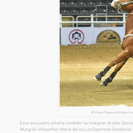
El Gran Chaparral destacó en 
Esta escuadra alteña
también l
a
integra
n
Arisbe Garcí
Murguía Villaseñor, María de la Luz Espinoza Sandoval