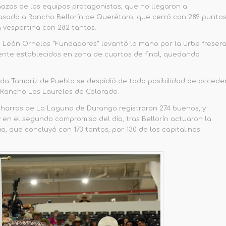
enazas de los equipos protagonistas, que no llegaron a
asada a Rancho Bellorín de Querétaro, que cerró con 289 puntos
a vespertina con 282 tantos.
o León Ornelas “Fundadores” levantó la mano por la urbe freser
ente establecidos en zona de cuartos de final, quedando
nda
Tamariz de Puebla se despidió de toda posibilidad de accede
 Rancho Los Laureles de Colorado.
harros de La Laguna de Durango
registraron 274 buenos, y
y en el segundo compromiso del día, tras Bellorín actuaron la
ia, que concluyó con 173 tantos, por 130 de los capitalinos