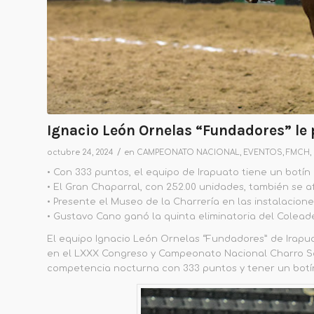
Ignacio León Ornelas “Fundadores” le 
/
octubre 24, 2024
en
CAMPEONATO NACIONAL
,
EVENTOS
,
FMCH
,
•
Con 333 puntos, el equipo de Irapuato
tiene un botín 
•
El Gran Chaparral, con 252.00 unidades, también se af
•
Presente
el Museo de la Charrería en las instalacione
•
Gustavo Cano ganó la quinta eliminatoria del Colead
El equipo Ignacio León Ornelas “Fundadores” de Irapu
en el LXXX Congreso y Campeonato Nacional Charro San 
competencia nocturna con 333 puntos
y tener un botí