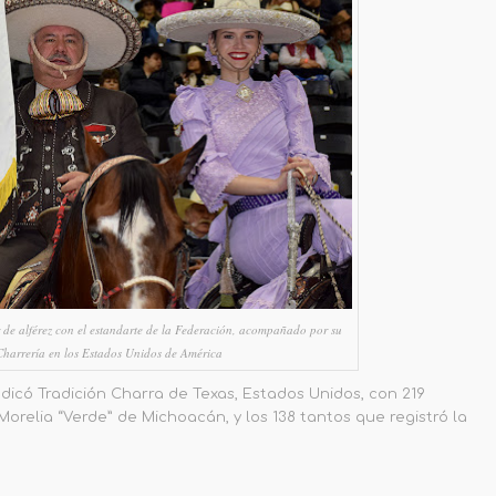
de alférez con el estandarte de la Federación, acompañado por su
Charrería en los Estados Unidos de América
udicó Tradición Charra de Texas, Estados Unidos, con 219
orelia “Verde” de Michoacán, y los 138 tantos que registró
la