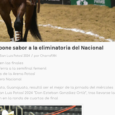
pone sabor a la eliminatoria del Nacional
/
San Luis Potosí 2024
por
CharroFAN
en las finales
erra a la semifinal femenil
s de la Arena Potosí
ero Nacional
ato,
G
uanajuato, resultó ser el mejor de la jornada del miércoles
Luis Potosí 2024 “Don Esteban González Ortíz”, tras llevarse la
n en la ronda de cuartos de final