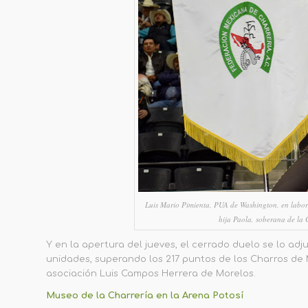
Luis Mario Pimienta, PUA de Washington, en labor 
hija Paola, soberana de la 
Y en la apertura del jueves,
el cerrado duelo se lo adj
unidades, superando los 217 puntos de los Charros de M
asociación Luis Campos Herrera de Morelos.
Museo de la Charrería en la Arena Potosí