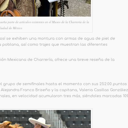
ueña parte de artículos existentes en el Museo de la Charrería de la
iudad de México
otosí se exhiben una montura con armas de agua de piel de
a poblana, así como trajes que muestran las diferentes
ón Mexicana de Charrería, ofrece una breve reseña de la
l grupo de semifinales hasta el momento con sus
252
.00 puntos
e Alejandra Franco Briseño y
la capitana
,
Valeria Casillas González
onales, en velocidad acumularon tres más,
siéndoles marcadas 10