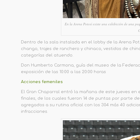
En la Arena Potosí existe una exhibición de una peq
C
Dentro de la sala instalada en el lobby de la Arena P
chango, trajes de ranchero y chinaco, vestidos de chin
categorías del atuendo.
Don Humberto Carmona, guía del museo de la Federaci
exposición de las 10:00 a las 20:00 horas
Acciones femeniles
El Gran Chaparral
entr
ó
la mañana de este jueves
en e
finales
, de los cuales fueron 14 de puntas por parte d
agregados a su rutina oficial con los 304 más 40 adici
infracciones
.