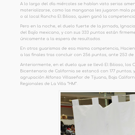
A lo largo del día miércoles se habían visto serias am
materializarse, como las manganas les jugaron mala p
o al local Rancho El Bilioso, quien ganó la competenci
Pero en la noche, el duelo fuerte de la jornada,
Ignaci
del Bajío mexicano, y
con sus 333 puntos están firmem
únicamente a la espera de resultados.
En otros guarismos
de esa misma competencia,
Hacie
a las finales tras concluir con
256 puntos, ante 253 de
Anteriormente, en el duelo que se llevó El Bilioso, los
C
Bicentenario de California se estancó con 177 puntos; 
agrupación Alfonso Villaseñor de Tijuana, Baja Californ
Regionales de La Villa “HM”.