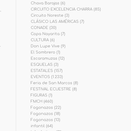
Chava Barajas
(6)
CIRCUITO EXCELENCIA CHARRA
(85)
,
Circuito Noreste
(3)
CLÁSICO LAS AMÉRICAS
(7)
a
CONADE
(30)
Copa Nayarita
(7)
CULTURA
(6)
Don Lupe Vive
(9)
r
El Sombrero
(1)
Escaramuzas
(12)
ESQUELAS
(3)
ESTATALES
(157)
EVENTOS
(1.233)
Feria de San Marcos
(8)
FESTIVAL ECUESTRE
(8)
FIGURAS
(1)
FMCH
(460)
Fogonazos
(22)
Fogonazos
(18)
Fogonazos
(13)
infantil
(64)