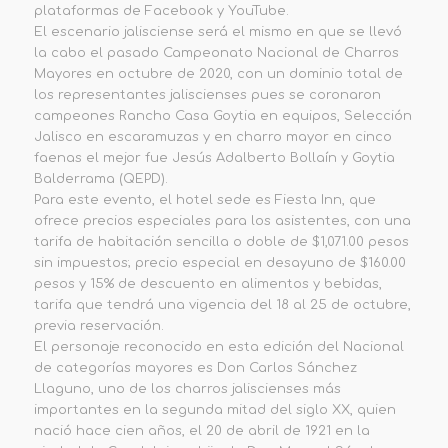
plataformas de Facebook y YouTube.
El escenario jalisciense será el mismo en que se llevó
la cabo el pasado Campeonato Nacional de Charros
Mayores en octubre de 2020, con un dominio total de
los representantes jaliscienses pues se coronaron
campeones Rancho Casa Goytia en equipos, Selección
Jalisco en escaramuzas y en charro mayor en cinco
faenas el mejor fue Jesús Adalberto Bollaín y Goytia
Balderrama (QEPD).
Para este evento, el hotel sede es Fiesta Inn, que
ofrece precios especiales para los asistentes, con una
tarifa de habitación sencilla o doble de $1,071.00 pesos
sin impuestos; precio especial en desayuno de $160.00
pesos y 15% de descuento en alimentos y bebidas,
tarifa que tendrá una vigencia del 18 al 25 de octubre,
previa reservación.
El personaje reconocido en esta edición del Nacional
de categorías mayores es Don Carlos Sánchez
Llaguno, uno de los charros jaliscienses más
importantes en la segunda mitad del siglo XX, quien
nació hace cien años, el 20 de abril de 1921 en la