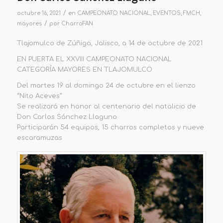
/
octubre 16, 2021
en
CAMPEONATO NACIONAL
,
EVENTOS
,
FMCH
,
/
mayores
por
CharroFAN
Tlajomulco de Zúñiga, Jalisco, a 14 de octubre de 2021
EN PUERTA EL XXVIII CAMPEONATO NACIONAL
CATEGORÍA MAYORES EN TLAJOMULCO
Del martes 19 al domingo 24 de octubre en el lienzo
“Nito Aceves”
Se realizará en honor al centenario del natalicio de
Don Carlos Sánchez Llaguno
Participarán 54 equipos, 15 charros completos y nueve
escaramuzas