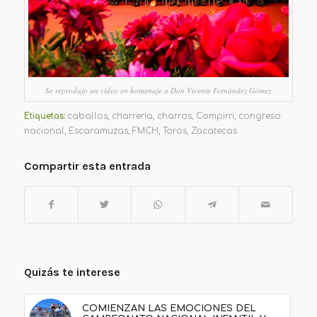
Se reprodujo un video en homenaje a Don Vicente Fernández Gómez
Etiquetas:
caballos
,
charreria
,
charros
,
Compirri
,
congreso
nacional
,
Escaramuzas
,
FMCH
,
Toros
,
Zacatecas
Compartir esta entrada
Quizás te interese
COMIENZAN LAS EMOCIONES DEL