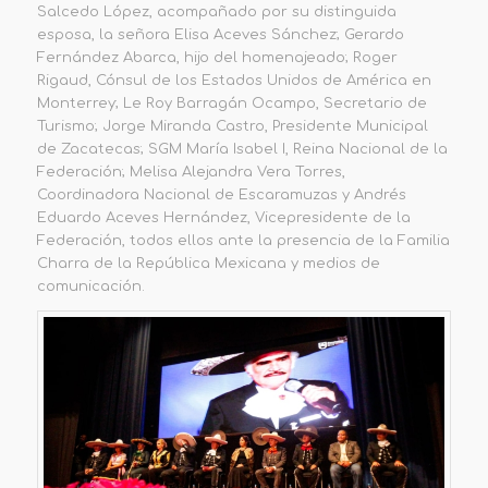
Salcedo López, acompañado por su distinguida
esposa, la señora Elisa Aceves Sánchez; Gerardo
Fernández Abarca, hijo del homenajeado; Roger
Rigaud, Cónsul de los Estados Unidos de América en
Monterrey; Le Roy Barragán Ocampo, Secretario de
Turismo; Jorge Miranda Castro, Presidente Municipal
de Zacatecas; SGM María Isabel I, Reina Nacional de la
Federación; Melisa Alejandra Vera Torres,
Coordinadora Nacional de Escaramuzas y Andrés
Eduardo Aceves Hernández, Vicepresidente de la
Federación, todos ellos ante la presencia de la Familia
Charra de la República Mexicana y medios de
comunicación.