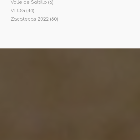
Valle de Saltillo
(6)
VLOG
(44)
Zacatecas 2022
(80)