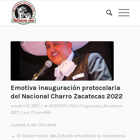
Emotiva inauguración protocolaria
del Nacional Charro Zacatecas 2022
/
octubre 12, 2022
en
EVENTOS
,
FMCH
,
Fogonazos
,
Zacatecas
/
2022
por
CharroFAN
Jueves 6 de Octubre.
El Gobernador del Estado encabezó la ceremonia