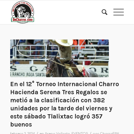
En el 12° Torneo Internacional Charro
Hacienda Serena Tres Regalos se
metió a la clasificación con 382
unidades por la tarde del viernes y
este sábado Tlalixtac logró 357
buenos
/
/
febrero 3, 2024
en
Arena Vallarta
,
EVENTOS
por
CharroFAN