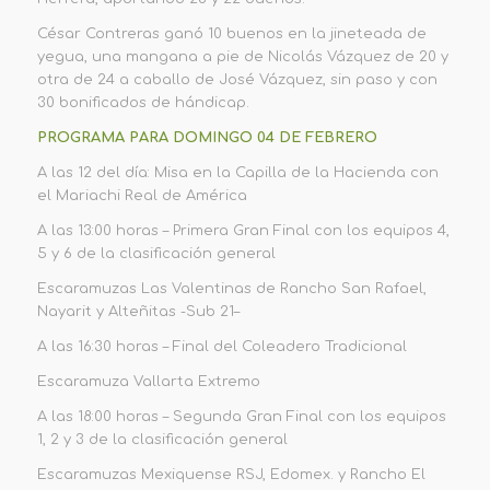
César Contreras ganó 10 buenos en la jineteada de
yegua, una mangana a pie de Nicolás Vázquez de 20 y
otra de 24 a caballo de José Vázquez
, sin paso y con
30 bonificados de hándicap.
PROGRAMA PARA
DOMINGO
0
4
DE FEBRERO
A las
1
2
del día
:
Misa en la Capilla de la
Hacienda con
el Mariachi Real de América
A las
1
3
:0
0 horas –
Primera Gran Final con los equipos
4,
5 y 6 de la clasificación
g
eneral
Escaramuzas
Las Valentinas de Rancho San Rafael,
Nayarit y Alteñitas -Sub 21
–
A
las
1
6
:
3
0 horas –
Final del Coleadero Tradicional
Escaramuza
Vallarta Extremo
A
las 18:00 horas
–
Segunda
G
r
an
Final
con los equipos
1
, 2 y 3 de la clasificación genera
l
E
scaramuzas
Mexiquense RSJ, Edomex.
y Rancho El