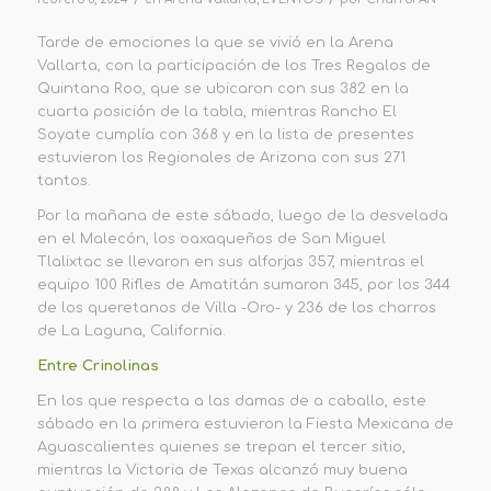
T
arde
de em
ociones la que se vi
vió en la Arena
Vallarta, con la participación de los Tres Rega
los de
Quintana Roo, que se ubicaron con sus 382 en
la
cuarta pos
ición de la tabla, mientras Rancho El
S
o
yate
cumplía
con 368 y
en la lista de presentes
estuvieron
los Reg
ionales de Arizona con sus 2
71
tantos.
P
or
la mañana de este sábado, luego de la desvelada
en el Malecón
, los oaxaqueños de
San
Miguel
Tlali
xtac se llevaron en sus alforjas 357
, mientras el
equipo 100 Rifles de Amatitán sumaron 345, por los 344
de los queretanos de Villa -Oro- y 236 de los charros
de La Laguna, California.
E
ntre
Crinolinas
E
n
los que respecta a las damas de a cabal
lo
,
e
ste
sábado en la primera estuvieron
la Fiesta Mexicana de
Aguascalientes quienes se trepan el tercer sitio,
mientras
la Victoria de Texas alcanzó muy buena