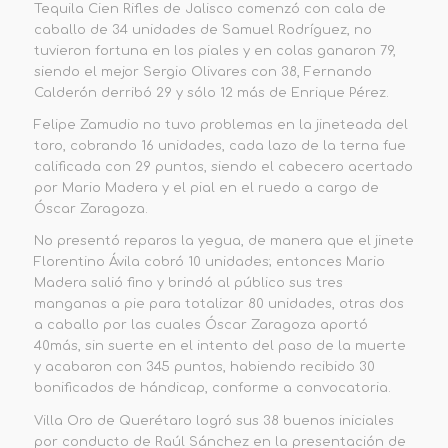
Tequila C
ien Rifles de Jalisco comenzó con cala de
caballo de 34 unidades de Samuel Rodríguez, no
tuvieron fortuna en los piales y en colas ganaron 79,
siendo el mejor Sergio Olivares con 38,
Fernando
Calderón
derri
bó
29
y
sólo
12 más de Enrique Pérez.
Felipe Zamudio no tuv
o problemas en la jineteada del
toro, cobrando 16 unidades, cada lazo de la terna fue
calificada con 29 puntos, siendo el cabecero acertado
por Mario Madera y el pial en el ruedo a cargo de
Óscar Zaragoza.
No presentó reparos la yegua, de manera que el ji
nete
Florentino Ávila cobró 10 unidades; entonces Mario
Madera salió fino y brindó al público sus tres
manganas a pie para totalizar 80 unidades, otras dos
a caballo por las cuales Óscar Zaragoza aportó
40
más
, sin suerte en el intento del paso de la muerte
y
acabaron con 345 puntos, habiendo recibido 30
bonificados de hándicap, conforme a convocatoria.
Villa Oro de Querétaro logró sus 38 buenos iniciales
por conducto de Raúl Sánchez en la presentación de