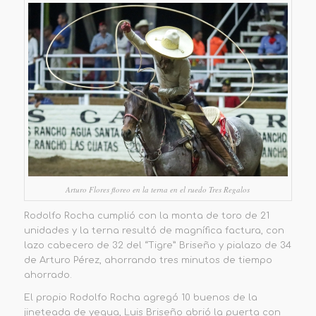
Arturo Flores floreo en la terna en el ruedo Tres Regalos
Rodolfo Rocha cumplió con la monta de toro de 21
unidades y la ter
na resultó de magnífica factura, con
lazo cabecero de 32 de
l
“
Tigre
”
Briseño y pialazo de 34
de Arturo Pérez, ahorrando tres minutos de tiempo
ahorrado.
El propio Rodolfo Rocha agregó 10 buenos de la
jineteada de yegua, Luis Briseño abrió la puerta con