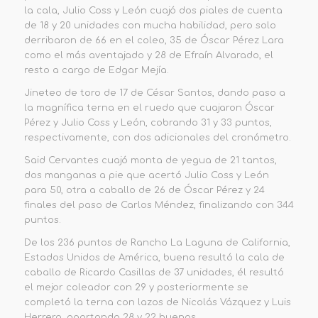
la cala, Julio Coss y León cuajó dos piales de cuenta
d
e 18 y 20 unidades con mucha habilidad, pero solo
d
erribaron de
66 en el coleo, 35 de Óscar Pérez Lara
como el más aventajado y 28 de Efraín Alvarado, el
resto a cargo de Edgar Mejía.
Jineteo de toro de 17 de César Santos, dando paso a
la magnífica terna en el ruedo qu
e cuajaron Óscar
Pérez y Julio Coss y León, cobrando 31 y 33 puntos,
respectivamente, con dos adicionales del cronómetro.
Said Cervantes cuajó monta de yegua de 21 tantos,
dos manganas a pie que acertó Julio Coss y León
para 50, otra a caballo de 26 de Ós
car Pérez y 24
finales del paso de Carlos Méndez, finalizando con 344
puntos.
De los 236 puntos de Rancho La Laguna de California,
Estados Unidos de América, buena resultó la cala de
caballo de Ricardo Casillas de 37 unidades, él resultó
el mejor coleador
con 29 y posteriormente se
completó la terna con lazos de Nicolás Vázquez y Luis
Herrera, aportando 28 y 22 buenos.