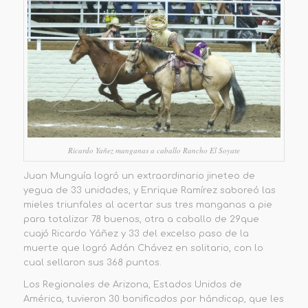
Ricardo Yañez manganas a caballo Rancho El Soyate
Juan Munguía logró un extraordinario jineteo de
yegua de 33 unidades, y Enrique Ramírez
saboreó las
mieles triunfales al acertar sus tres manganas a pie
para totalizar 78 buenos, otra a caballo de 29
que
cuajó Ricardo Yáñez y 33 del excelso paso de la
muerte que logró Adán Chávez en solitario, con lo
cual sellaron
sus
368 puntos.
Los Regionales de Arizona, Estados Unidos de
América, tuvieron
30 bonificados por hándicap, que les