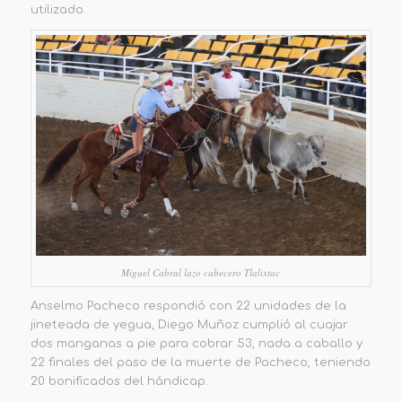
utilizado.
Miguel Cabral lazo cabecero Tlalixtac
Anselmo Pacheco respondió con 22 unidades de la
jineteada de yegua, Diego Muñoz cumplió al cuajar
dos manganas a pie para cobrar 53, nada a caballo y
22 finales del paso de la muerte de Pacheco, teniendo
20 bonificados de
l
hándicap.