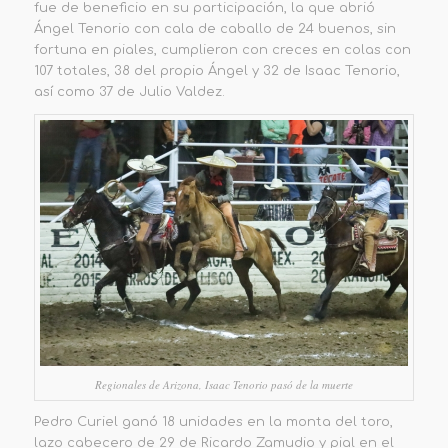
fue de beneficio en su pa
rticipación,
la
que abrió
Ángel Tenorio con cala de caballo de 24 buenos, sin
fortuna en piales, cumplieron con creces en colas con
107 totales, 38 del propio Ángel y 32 de Is
a
ac Tenorio,
así como 37 de Julio
V
a
ldez
.
Regionales de Arizona, Isaac Tenorio pasó de la muerte
Pedro Curiel ganó 18 unidades en la monta
del toro,
lazo cabecero de 29 de Ricardo Zamudio y pial en el