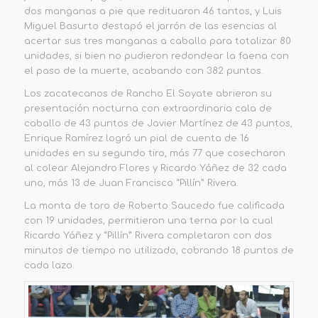
dos ma
nganas a pie que redituaron 46 tantos, y Luis
Miguel Basurto destapó el jarrón de las esencias al
acertar sus tres manganas a caballo para totalizar 80
unidades, si bien no pudieron redondear la faena con
el paso de la muerte, acabando con 382 puntos.
L
os
zacatecanos de
Ran
cho El Soyate
abri
eron
su
presentación nocturna con extraordinaria cala de
caballo de 43 puntos de Javier Martínez de 43 puntos,
Enrique Ramírez
logró un pial de cuenta de 16
unidades en su segundo tiro, más 77 que cosecharon
al colear Ale
jandro Flores y Ricardo Yáñez de 32 cada
uno, más 13 de Juan Francisco
“
Pillín
”
Rivera.
La monta de toro de Roberto Saucedo fue calificada
con 19 unidades, permitieron una terna por la cual
Ricardo Yáñez y
“
Pillín
”
Rivera completaron con dos
minutos de tiemp
o no utilizado, cobrando 18 puntos de
cada lazo.