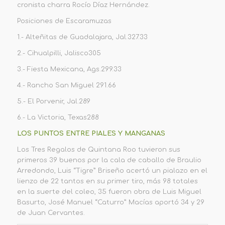
cron
ista
charra
Rocío Díaz Hernández
.
P
osici
ones
de
Es
caramuzas
1.-
Alteñitas de G
u
adalajar
a,
Jal.
327.33
2.-
Cihualpilli, Jalisco
305
3.-
Fiesta M
exicana
, Ags.
299.33
4.-
Rancho San M
i
guel
291.66
5.-
E
l
Porvenir, Jal.
289
6.-
La Victoria, Texas
2
88
LOS PUNTOS
EN
TRE PIALES Y MANGANAS
Los Tres Regalos de Quintana Roo tuvieron sus
primeros 39 buenos por la cala de caballo de Braulio
Arredondo, Luis
“
Tigre
”
Briseño acertó
u
n pialazo en el
lienzo de 22 tantos en su primer tiro, más 98 totales
en la suerte del coleo, 35 fueron obra de Luis Miguel
Basurto, José Manuel
“
Caturro
”
Macías aportó 34 y 29
de Juan Cervantes.