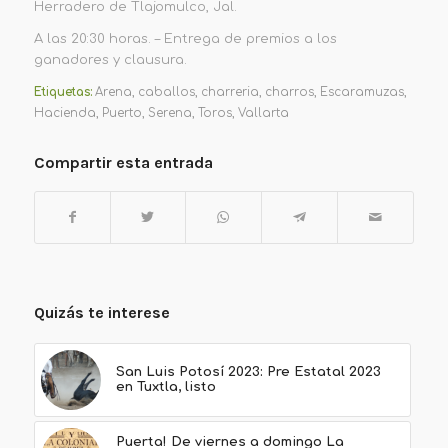
Herradero de Tlajomul
co, Jal.
A
las 2
0
:
3
0
horas. –
E
ntrega de
premios a los
ganadores y clausura.
Etiquetas:
Arena
,
caballos
,
charreria
,
charros
,
Escaramuzas
,
Hacienda
,
Puerto
,
Serena
,
Toros
,
Vallarta
Compartir esta entrada
Quizás te interese
San Luis Potosí 2023: Pre Estatal 2023
en Tuxtla, listo
Puerta! De viernes a domingo La