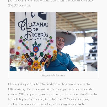
puntuación de
288 y
Las Alazanas de B
u
cerías
sólo
216.33
pun
tos.
Alazanas de Bucerias
E
l viernes
por la tarde,
entraron las
amazonas de
El
Porvenir, Jal
.
quienes sumaron gracias a su bonita
rutina 289 limpios, mientras las muchachas de Villa de
G
u
adalupe
California,
totalizaron 219.66
unidades,
todas las escaramuzas bajo l
a animación de la