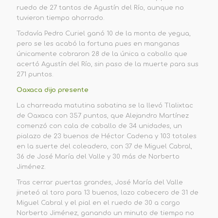
ruedo de 27 tantos de Agustín del Río, aunque no
tuvieron tiempo ahorrado.
Todavía Pedro Curiel ganó 10 de la monta de yegua,
pero se les acabó la fortuna pues en manganas
únicamente cobraron 2
8 de la única a caballo que
acertó Agustín del Río, sin paso de la muerte para sus
271 puntos.
Oaxaca
dijo presente
La charreada matutina sabatina se la llevó Tlalixtac
de Oaxaca con 357 puntos, que Alejandro Martínez
comenzó con cala de caballo de 34 unidades, un
pialazo de 23 buenos de Héctor Cadena y 103 totales
en la suerte del coleadero,
con
37 de Miguel Cabr
al,
36 de José María del Valle y 30 más de Norberto
Jiménez.
Tras cerrar puertas grandes, José María del Valle
jineteó al toro para 13 buenos, lazo cabecero de 31 de
Miguel Cabral y
e
l
pial en el ruedo de 30
a cargo
Norberto Jiménez, ganando un minuto de tiempo n
o