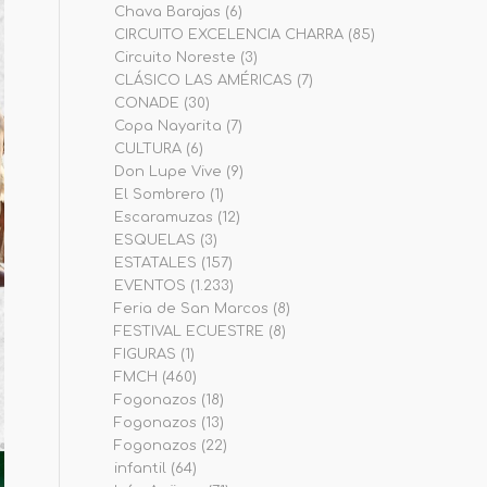
Chava Barajas
(6)
CIRCUITO EXCELENCIA CHARRA
(85)
Circuito Noreste
(3)
CLÁSICO LAS AMÉRICAS
(7)
CONADE
(30)
Copa Nayarita
(7)
CULTURA
(6)
Don Lupe Vive
(9)
El Sombrero
(1)
Escaramuzas
(12)
ESQUELAS
(3)
ESTATALES
(157)
EVENTOS
(1.233)
Feria de San Marcos
(8)
FESTIVAL ECUESTRE
(8)
FIGURAS
(1)
FMCH
(460)
Fogonazos
(18)
Fogonazos
(13)
Fogonazos
(22)
infantil
(64)