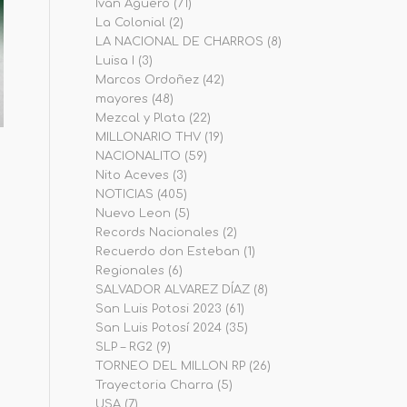
Iván Agüero
(71)
La Colonial
(2)
LA NACIONAL DE CHARROS
(8)
Luisa I
(3)
Marcos Ordoñez
(42)
mayores
(48)
Mezcal y Plata
(22)
MILLONARIO THV
(19)
NACIONALITO
(59)
Nito Aceves
(3)
NOTICIAS
(405)
Nuevo Leon
(5)
Records Nacionales
(2)
Recuerdo don Esteban
(1)
Regionales
(6)
SALVADOR ALVAREZ DÍAZ
(8)
San Luis Potosi 2023
(61)
San Luis Potosí 2024
(35)
SLP – RG2
(9)
TORNEO DEL MILLON RP
(26)
Trayectoria Charra
(5)
USA
(7)