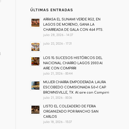
ÚLTIMAS ENTRADAS
ARRASA EL SUNAMI VERDE RG2, EN
LAGOS DE MORENO, GANA LA
CHARREADA DE GALA CON 464 PTS.
julio 28, 2026 - 14:37
julio 23, 2026 - 17:31
l
LOS 15 SUCESOS HISTÓRICOS DEL
NACIONAL CHARRO LAGOS 2003 Al
AIRE CON COMPIRRI
julio 21, 2026 - 00:44
MUJER CHARRA EMPODERADA: LAURA
ESCOBEDO COMISIONADA 50+1 CAP.
BROWNSVILLE, TX. Al aire con Compirri
julio 21, 2026 - 00:36
LISTO EL COLEADERO DE FERIA
ORGANIZADO POR RANCHO SAN
CARLOS
julio 18, 2026 - 15:37