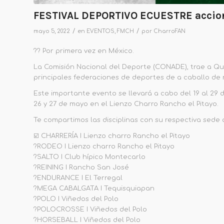
FESTIVAL DEPORTIVO ECUESTRE accione
/
/
mayo 5, 2022
en
EVENTOS
,
FMCH
por
CharroFAN
?? Por primera vez en México.
La Comisión Nacional del Deporte (CONADE), trae a Que
principales federaciones de deportes de a caballo de 
Este importante evento se llevará a cabo del 19 al 29
26 y 27 de mayo en el Lienzo Charro Rancho el Pitayo.
Te compartimos las disciplinas con su respectiva sede 
☑️ CHARRERÍA I Lienzo charro Rancho el Pitayo
?RODEO I Lienzo charro Rancho el Pitayo
?SALTO I Club hípico Montecarlo
?REINING I Rancho San José
?ENDURANCE I El Terregal
?MEGA CABALGATA I Tequisquiapan
?POLO I Viñedos del Polo
?POLOCROSSE I Viñedos del Polo
?HORSEBALL I Viñedos del Polo