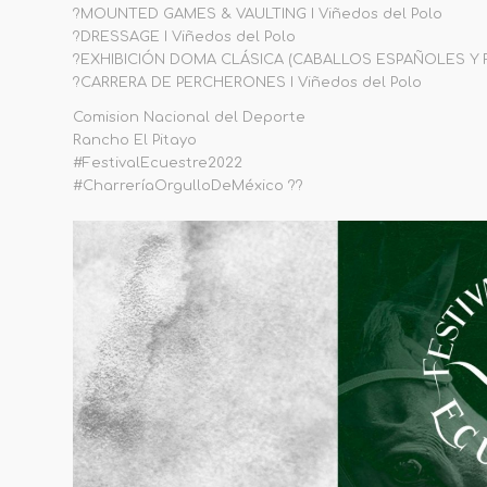
?MOUNTED GAMES & VAULTING I Viñedos del Polo
?DRESSAGE I Viñedos del Polo
?EXHIBICIÓN DOMA CLÁSICA (CABALLOS ESPAÑOLES Y FR
?CARRERA DE PERCHERONES I Viñedos del Polo
Comision Nacional del Deporte
Rancho El Pitayo
#FestivalEcuestre2022
#CharreríaOrgulloDeMéxico ??